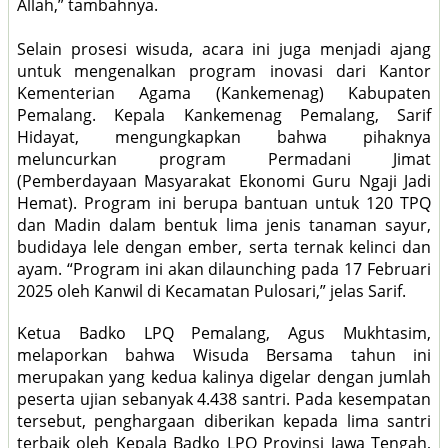
Allah,” tambahnya.
Selain prosesi wisuda, acara ini juga menjadi ajang
untuk mengenalkan program inovasi dari Kantor
Kementerian Agama (Kankemenag) Kabupaten
Pemalang. Kepala Kankemenag Pemalang, Sarif
Hidayat, mengungkapkan bahwa pihaknya
meluncurkan program Permadani Jimat
(Pemberdayaan Masyarakat Ekonomi Guru Ngaji Jadi
Hemat). Program ini berupa bantuan untuk 120 TPQ
dan Madin dalam bentuk lima jenis tanaman sayur,
budidaya lele dengan ember, serta ternak kelinci dan
ayam. “Program ini akan dilaunching pada 17 Februari
2025 oleh Kanwil di Kecamatan Pulosari,” jelas Sarif.
Ketua Badko LPQ Pemalang, Agus Mukhtasim,
melaporkan bahwa Wisuda Bersama tahun ini
merupakan yang kedua kalinya digelar dengan jumlah
peserta ujian sebanyak 4.438 santri. Pada kesempatan
tersebut, penghargaan diberikan kepada lima santri
terbaik oleh Kepala Badko LPQ Provinsi Jawa Tengah,