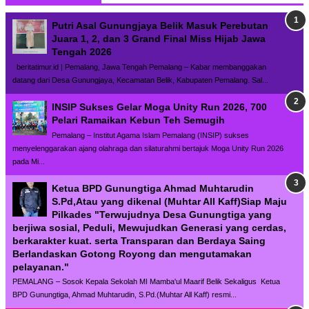
Putri Asal Gunungjaya Belik Masuk Perebutan
Juara 1, 2, dan 3 Grand Final Miss Hijab Jawa
Tengah 2026
beritatimur.id | Pemalang, Jawa Tengah Pemalang – Kabar membanggakan
datang dari Desa Gunungjaya, Kecamatan Belik, Kabupaten Pemalang. Sal...
INSIP Sukses Gelar Moga Unity Run 2026, 700
Pelari Ramaikan Kebun Teh Semugih
Pemalang – Institut Agama Islam Pemalang (INSIP) sukses
menyelenggarakan ajang olahraga dan silaturahmi bertajuk Moga Unity Run 2026
pada Mi...
Ketua BPD Gunungtiga Ahmad Muhtarudin
S.Pd,Atau yang dikenal (Muhtar All Kaff)Siap Maju
Pilkades "Terwujudnya Desa Gunungtiga yang
berjiwa sosial, Peduli, Mewujudkan Generasi yang cerdas,
berkarakter kuat. serta Transparan dan Berdaya Saing
Berlandaskan Gotong Royong dan mengutamakan
pelayanan."
PEMALANG – Sosok Kepala Sekolah MI Mamba'ul Maarif Belik Sekaligus Ketua
BPD Gunungtiga, Ahmad Muhtarudin, S.Pd.(Muhtar All Kaff) resmi...