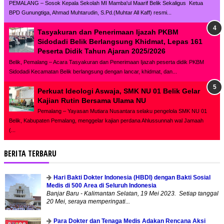
PEMALANG – Sosok Kepala Sekolah MI Mamba'ul Maarif Belik Sekaligus Ketua
BPD Gunungtiga, Ahmad Muhtarudin, S.Pd.(Muhtar All Kaff) resmi...
Tasyakuran dan Penerimaan Ijazah PKBM
Sidodadi Belik Berlangsung Khidmat, Lepas 161
Peserta Didik Tahun Ajaran 2025/2026
Belik, Pemalang – Acara Tasyakuran dan Penerimaan Ijazah peserta didik PKBM
Sidodadi Kecamatan Belik berlangsung dengan lancar, khidmat, dan...
Perkuat Ideologi Aswaja, SMK NU 01 Belik Gelar
Kajian Rutin Bersama Ulama NU
Pemalang – Yayasan Mutiara Nusantara selaku pengelola SMK NU 01
Belik, Kabupaten Pemalang, menggelar kajian perdana Ahlussunnah wal Jamaah
(...
BERITA TERBARU
Hari Bakti Dokter Indonesia (HBDI) dengan Bakti Sosial
Medis di 500 Area di Seluruh Indonesia
Banjar Baru - Kalimantan Selatan, 19 Mei 2023. Setiap tanggal
20 Mei, seraya memperingati...
Para Dokter dan Tenaga Medis Adakan Rencana Aksi