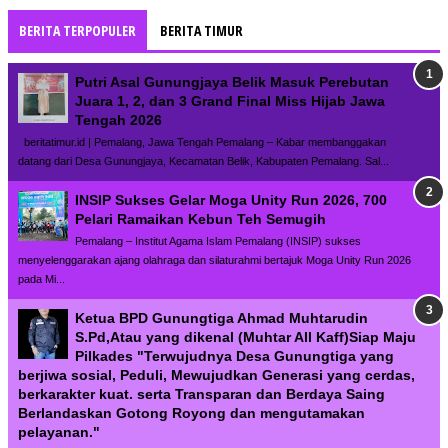
BERITA TERPOPULER
BERITA TIMUR
Putri Asal Gunungjaya Belik Masuk Perebutan
Juara 1, 2, dan 3 Grand Final Miss Hijab Jawa
Tengah 2026
beritatimur.id | Pemalang, Jawa Tengah Pemalang – Kabar membanggakan
datang dari Desa Gunungjaya, Kecamatan Belik, Kabupaten Pemalang. Sal...
INSIP Sukses Gelar Moga Unity Run 2026, 700
Pelari Ramaikan Kebun Teh Semugih
Pemalang – Institut Agama Islam Pemalang (INSIP) sukses
menyelenggarakan ajang olahraga dan silaturahmi bertajuk Moga Unity Run 2026
pada Mi...
Ketua BPD Gunungtiga Ahmad Muhtarudin
S.Pd,Atau yang dikenal (Muhtar All Kaff)Siap Maju
Pilkades "Terwujudnya Desa Gunungtiga yang
berjiwa sosial, Peduli, Mewujudkan Generasi yang cerdas,
berkarakter kuat. serta Transparan dan Berdaya Saing
Berlandaskan Gotong Royong dan mengutamakan
pelayanan."