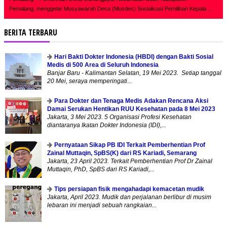
Pemalang, menggelar Musyawarah Desa (Musdes) Sosialisasi Pemilihan Kepala ...
BERITA TERBARU
Hari Bakti Dokter Indonesia (HBDI) dengan Bakti Sosial
Medis di 500 Area di Seluruh Indonesia
Banjar Baru - Kalimantan Selatan, 19 Mei 2023. Setiap tanggal
20 Mei, seraya memperingati...
Para Dokter dan Tenaga Medis Adakan Rencana Aksi
Damai Serukan Hentikan RUU Kesehatan pada 8 Mei 2023
Jakarta, 3 Mei 2023. 5 Organisasi Profesi Kesehatan
diantaranya Ikatan Dokter Indonesia (IDI),...
Pernyataan Sikap PB IDI Terkait Pemberhentian Prof
Zainal Muttaqin, SpBS(K) dari RS Kariadi, Semarang
Jakarta, 23 April 2023. Terkait Pemberhentian Prof Dr Zainal
Muttaqin, PhD, SpBS dari RS Kariadi,...
Tips persiapan fisik mengahadapi kemacetan mudik
Jakarta, April 2023. Mudik dan perjalanan berlibur di musim
lebaran ini menjadi sebuah rangkaian...