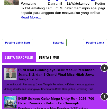
Pemalang – Danramil 12/Watukumpul Kodim
0711/Pemalang Lettu Inf Munawir memimpin apel pagi
kepada para anggota dan masyarakat yang terlibat …
Read More...
Posting Lebih Baru
Beranda
Posting Lama
BERITA TERPOPULER
BERITA TIMUR
Putri Asal Gunungjaya Belik Masuk Perebutan
Juara 1, 2, dan 3 Grand Final Miss Hijab Jawa
Tengah 2026
beritatimur.id | Pemalang, Jawa Tengah Pemalang – Kabar membanggakan
datang dari Desa Gunungjaya, Kecamatan Belik, Kabupaten Pemalang. Sal...
INSIP Sukses Gelar Moga Unity Run 2026, 700
Pelari Ramaikan Kebun Teh Semugih
Pemalang – Institut Agama Islam Pemalang (INSIP) sukses