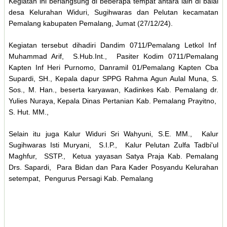
Kegiatan ini berlangsung di beberapa tempat antara lain di balai
desa Kelurahan Widuri, Sugihwaras dan Pelutan kecamatan
Pemalang kabupaten Pemalang, Jumat (27/12/24).
Kegiatan tersebut dihadiri Dandim 0711/Pemalang Letkol Inf
Muhammad Arif, S.Hub.Int., Pasiter Kodim 0711/Pemalang
Kapten Inf Heri Purnomo, Danramil 01/Pemalang Kapten Cba
Supardi, SH., Kepala dapur SPPG Rahma Agun Aulal Muna, S.
Sos., M. Han., beserta karyawan, Kadinkes Kab. Pemalang dr.
Yulies Nuraya, Kepala Dinas Pertanian Kab. Pemalang Prayitno,
S. Hut. MM.,
Selain itu juga Kalur Widuri Sri Wahyuni, S.E. MM., Kalur
Sugihwaras Isti Muryani, S.I.P., Kalur Pelutan Zulfa Tadbi'ul
Maghfur, SSTP., Ketua yayasan Satya Praja Kab. Pemalang
Drs. Sapardi, Para Bidan dan Para Kader Posyandu Kelurahan
setempat, Pengurus Persagi Kab. Pemalang