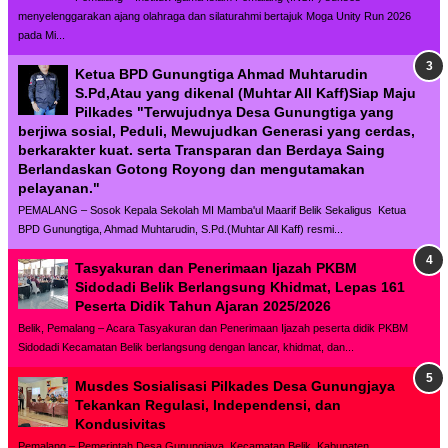
menyelenggarakan ajang olahraga dan silaturahmi bertajuk Moga Unity Run 2026
pada Mi...
Ketua BPD Gunungtiga Ahmad Muhtarudin
S.Pd,Atau yang dikenal (Muhtar All Kaff)Siap Maju
Pilkades "Terwujudnya Desa Gunungtiga yang
berjiwa sosial, Peduli, Mewujudkan Generasi yang cerdas,
berkarakter kuat. serta Transparan dan Berdaya Saing
Berlandaskan Gotong Royong dan mengutamakan
pelayanan."
PEMALANG – Sosok Kepala Sekolah MI Mamba'ul Maarif Belik Sekaligus Ketua
BPD Gunungtiga, Ahmad Muhtarudin, S.Pd.(Muhtar All Kaff) resmi...
Tasyakuran dan Penerimaan Ijazah PKBM
Sidodadi Belik Berlangsung Khidmat, Lepas 161
Peserta Didik Tahun Ajaran 2025/2026
Belik, Pemalang – Acara Tasyakuran dan Penerimaan Ijazah peserta didik PKBM
Sidodadi Kecamatan Belik berlangsung dengan lancar, khidmat, dan...
Musdes Sosialisasi Pilkades Desa Gunungjaya
Tekankan Regulasi, Independensi, dan
Kondusivitas
Pemalang – Pemerintah Desa Gunungjaya, Kecamatan Belik, Kabupaten