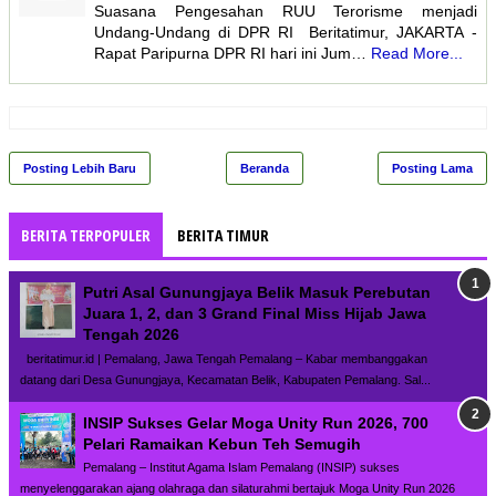
Suasana Pengesahan RUU Terorisme menjadi
Undang-Undang di DPR RI Beritatimur, JAKARTA -
Rapat Paripurna DPR RI hari ini Jum…
Read More...
Posting Lebih Baru
Beranda
Posting Lama
BERITA TERPOPULER
BERITA TIMUR
Putri Asal Gunungjaya Belik Masuk Perebutan
Juara 1, 2, dan 3 Grand Final Miss Hijab Jawa
Tengah 2026
beritatimur.id | Pemalang, Jawa Tengah Pemalang – Kabar membanggakan
datang dari Desa Gunungjaya, Kecamatan Belik, Kabupaten Pemalang. Sal...
INSIP Sukses Gelar Moga Unity Run 2026, 700
Pelari Ramaikan Kebun Teh Semugih
Pemalang – Institut Agama Islam Pemalang (INSIP) sukses
menyelenggarakan ajang olahraga dan silaturahmi bertajuk Moga Unity Run 2026