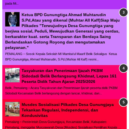
pada Mi...
Ketua BPD Gunungtiga Ahmad Muhtarudin
S.Pd,Atau yang dikenal (Muhtar All Kaff)Siap Maju
Pilkades "Terwujudnya Desa Gunungtiga yang
berjiwa sosial, Peduli, Mewujudkan Generasi yang cerdas,
berkarakter kuat. serta Transparan dan Berdaya Saing
Berlandaskan Gotong Royong dan mengutamakan
pelayanan."
PEMALANG – Sosok Kepala Sekolah MI Mamba'ul Maarif Belik Sekaligus Ketua
BPD Gunungtiga, Ahmad Muhtarudin, S.Pd.(Muhtar All Kaff) resmi...
Tasyakuran dan Penerimaan Ijazah PKBM
Sidodadi Belik Berlangsung Khidmat, Lepas 161
Peserta Didik Tahun Ajaran 2025/2026
Belik, Pemalang – Acara Tasyakuran dan Penerimaan Ijazah peserta didik PKBM
Sidodadi Kecamatan Belik berlangsung dengan lancar, khidmat, dan...
Musdes Sosialisasi Pilkades Desa Gunungjaya
Tekankan Regulasi, Independensi, dan
Kondusivitas
Pemalang – Pemerintah Desa Gunungjaya, Kecamatan Belik, Kabupaten
Pemalang, menggelar Musyawarah Desa (Musdes) Sosialisasi Pemilihan Kepala ...