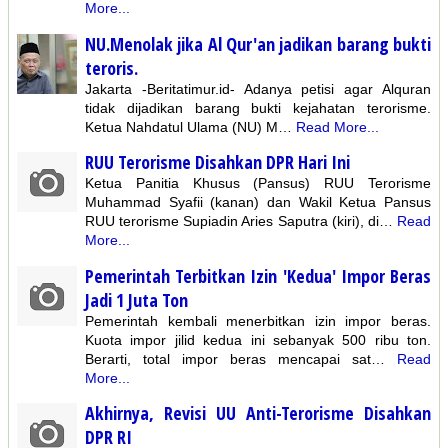
More...
NU.Menolak jika Al Qur'an jadikan barang bukti
teroris.
Jakarta -Beritatimur.id- Adanya petisi agar Alquran
tidak dijadikan barang bukti kejahatan terorisme.
Ketua Nahdatul Ulama (NU) M…
Read More...
RUU Terorisme Disahkan DPR Hari Ini
Ketua Panitia Khusus (Pansus) RUU Terorisme
Muhammad Syafii (kanan) dan Wakil Ketua Pansus
RUU terorisme Supiadin Aries Saputra (kiri), di…
Read
More...
Pemerintah Terbitkan Izin 'Kedua' Impor Beras
Jadi 1 Juta Ton
Pemerintah kembali menerbitkan izin impor beras.
Kuota impor jilid kedua ini sebanyak 500 ribu ton.
Berarti, total impor beras mencapai sat…
Read
More...
Akhirnya, Revisi UU Anti-Terorisme Disahkan
DPR RI