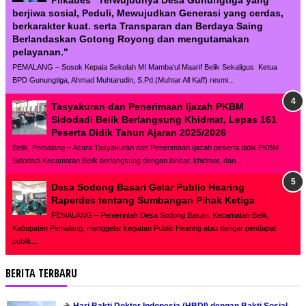
Pilkades "Terwujudnya Desa Gunungtiga yang
berjiwa sosial, Peduli, Mewujudkan Generasi yang cerdas,
berkarakter kuat. serta Transparan dan Berdaya Saing
Berlandaskan Gotong Royong dan mengutamakan
pelayanan."
PEMALANG – Sosok Kepala Sekolah MI Mamba'ul Maarif Belik Sekaligus Ketua
BPD Gunungtiga, Ahmad Muhtarudin, S.Pd.(Muhtar All Kaff) resmi...
Tasyakuran dan Penerimaan Ijazah PKBM
Sidodadi Belik Berlangsung Khidmat, Lepas 161
Peserta Didik Tahun Ajaran 2025/2026
Belik, Pemalang – Acara Tasyakuran dan Penerimaan Ijazah peserta didik PKBM
Sidodadi Kecamatan Belik berlangsung dengan lancar, khidmat, dan...
Desa Sodong Basari Gelar Public Hearing
Raperdes tentang Sumbangan Pihak Ketiga
PEMALANG – Pemerintah Desa Sodong Basari, Kecamatan Belik,
Kabupaten Pemalang, menggelar kegiatan Public Hearing atau dengar pendapat
publik...
BERITA TERBARU
Hari Bakti Dokter Indonesia (HBDI) dengan Bakti Sosial