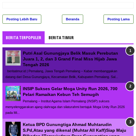
Posting Lebih Baru
Beranda
Posting Lama
BERITA TERPOPULER
BERITA TIMUR
Putri Asal Gunungjaya Belik Masuk Perebutan
Juara 1, 2, dan 3 Grand Final Miss Hijab Jawa
Tengah 2026
beritatimur.id | Pemalang, Jawa Tengah Pemalang – Kabar membanggakan
datang dari Desa Gunungjaya, Kecamatan Belik, Kabupaten Pemalang. Sal...
INSIP Sukses Gelar Moga Unity Run 2026, 700
Pelari Ramaikan Kebun Teh Semugih
Pemalang – Institut Agama Islam Pemalang (INSIP) sukses
menyelenggarakan ajang olahraga dan silaturahmi bertajuk Moga Unity Run 2026
pada Mi...
Ketua BPD Gunungtiga Ahmad Muhtarudin
S.Pd,Atau yang dikenal (Muhtar All Kaff)Siap Maju