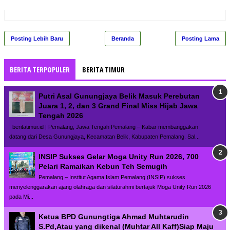
Posting Lebih Baru
Beranda
Posting Lama
BERITA TERPOPULER
BERITA TIMUR
Putri Asal Gunungjaya Belik Masuk Perebutan
Juara 1, 2, dan 3 Grand Final Miss Hijab Jawa
Tengah 2026
beritatimur.id | Pemalang, Jawa Tengah Pemalang – Kabar membanggakan
datang dari Desa Gunungjaya, Kecamatan Belik, Kabupaten Pemalang. Sal...
INSIP Sukses Gelar Moga Unity Run 2026, 700
Pelari Ramaikan Kebun Teh Semugih
Pemalang – Institut Agama Islam Pemalang (INSIP) sukses
menyelenggarakan ajang olahraga dan silaturahmi bertajuk Moga Unity Run 2026
pada Mi...
Ketua BPD Gunungtiga Ahmad Muhtarudin
S.Pd,Atau yang dikenal (Muhtar All Kaff)Siap Maju