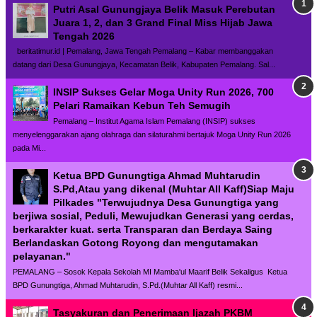
Putri Asal Gunungjaya Belik Masuk Perebutan
Juara 1, 2, dan 3 Grand Final Miss Hijab Jawa
Tengah 2026
beritatimur.id | Pemalang, Jawa Tengah Pemalang – Kabar membanggakan
datang dari Desa Gunungjaya, Kecamatan Belik, Kabupaten Pemalang. Sal...
INSIP Sukses Gelar Moga Unity Run 2026, 700
Pelari Ramaikan Kebun Teh Semugih
Pemalang – Institut Agama Islam Pemalang (INSIP) sukses
menyelenggarakan ajang olahraga dan silaturahmi bertajuk Moga Unity Run 2026
pada Mi...
Ketua BPD Gunungtiga Ahmad Muhtarudin
S.Pd,Atau yang dikenal (Muhtar All Kaff)Siap Maju
Pilkades "Terwujudnya Desa Gunungtiga yang
berjiwa sosial, Peduli, Mewujudkan Generasi yang cerdas,
berkarakter kuat. serta Transparan dan Berdaya Saing
Berlandaskan Gotong Royong dan mengutamakan
pelayanan."
PEMALANG – Sosok Kepala Sekolah MI Mamba'ul Maarif Belik Sekaligus Ketua
BPD Gunungtiga, Ahmad Muhtarudin, S.Pd.(Muhtar All Kaff) resmi...
Tasyakuran dan Penerimaan Ijazah PKBM