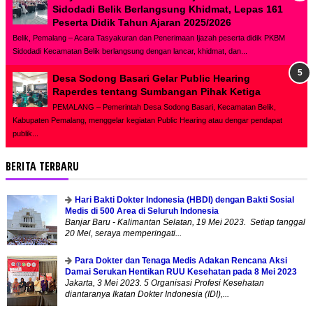
Sidodadi Belik Berlangsung Khidmat, Lepas 161
Peserta Didik Tahun Ajaran 2025/2026
Belik, Pemalang – Acara Tasyakuran dan Penerimaan Ijazah peserta didik PKBM
Sidodadi Kecamatan Belik berlangsung dengan lancar, khidmat, dan...
Desa Sodong Basari Gelar Public Hearing
Raperdes tentang Sumbangan Pihak Ketiga
PEMALANG – Pemerintah Desa Sodong Basari, Kecamatan Belik,
Kabupaten Pemalang, menggelar kegiatan Public Hearing atau dengar pendapat
publik...
BERITA TERBARU
Hari Bakti Dokter Indonesia (HBDI) dengan Bakti Sosial
Medis di 500 Area di Seluruh Indonesia
Banjar Baru - Kalimantan Selatan, 19 Mei 2023. Setiap tanggal
20 Mei, seraya memperingati...
Para Dokter dan Tenaga Medis Adakan Rencana Aksi
Damai Serukan Hentikan RUU Kesehatan pada 8 Mei 2023
Jakarta, 3 Mei 2023. 5 Organisasi Profesi Kesehatan
diantaranya Ikatan Dokter Indonesia (IDI),...