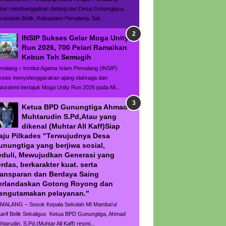
bar membanggakan datang dari Desa Gunungjaya,
camatan Belik, Kabupaten Pemalang. Sal...
INSIP Sukses Gelar Moga Unity
Run 2026, 700 Pelari Ramaikan
Kebun Teh Semugih
malang – Institut Agama Islam Pemalang (INSIP)
kses menyelenggarakan ajang olahraga dan
laturahmi bertajuk Moga Unity Run 2026 pada Mi...
Ketua BPD Gunungtiga Ahmad
Muhtarudin S.Pd,Atau yang
dikenal (Muhtar All Kaff)Siap
aju Pilkades "Terwujudnya Desa
unungtiga yang berjiwa sosial,
eduli, Mewujudkan Generasi yang
rdas, berkarakter kuat. serta
ransparan dan Berdaya Saing
erlandaskan Gotong Royong dan
engutamakan pelayanan."
MALANG – Sosok Kepala Sekolah MI Mamba'ul
arif Belik Sekaligus Ketua BPD Gunungtiga, Ahmad
htarudin, S.Pd.(Muhtar All Kaff) resmi...