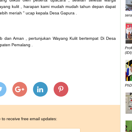
ng diikuti oleh peserta upacara , setelah selesai warga
wayang kulit , harapan kami mudah mudah tahun depan dapat
bih meriah " ucap kepala Desa Gapura .
sera
ib dan Aman , pertunjukan Wayang Kulit bertempat Di Desa
paten Pemalang .
Prof
(IDI),
PhD,
 to receive free email updates: