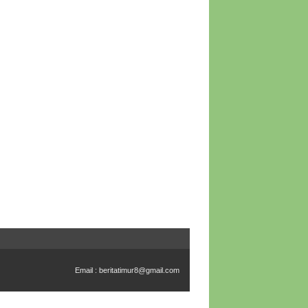
Email :
beritatimur8@gmail.com