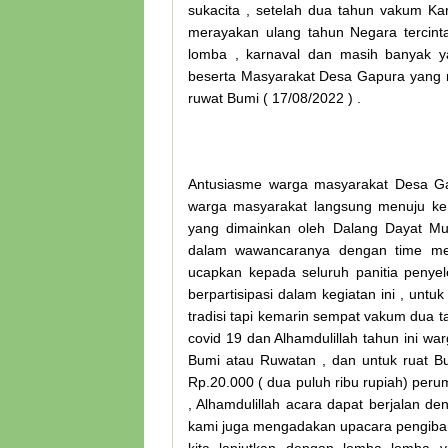
sukacita , setelah dua tahun vakum Ka
merayakan ulang tahun Negara tercinta
lomba , karnaval dan masih banyak y
beserta Masyarakat Desa Gapura yang 
ruwat Bumi ( 17/08/2022 ) .
Antusiasme warga masyarakat Desa Gap
warga masyarakat langsung menuju ke 
yang dimainkan oleh Dalang Dayat Mug
dalam wawancaranya dengan time me
ucapkan kepada seluruh panitia peny
berpartisipasi dalam kegiatan ini , untu
tradisi tapi kemarin sempat vakum dua 
covid 19 dan Alhamdulillah tahun ini 
Bumi atau Ruwatan , dan untuk ruat 
Rp.20.000 ( dua puluh ribu rupiah) pe
, Alhamdulillah acara dapat berjalan de
kami juga mengadakan upacara pengibar