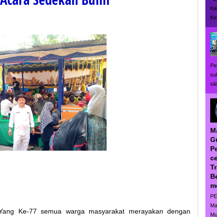
Ka
Ke
Pe
su
si
M
G
P
ce
T
B
m
PE
Ma
Yang Ke-77 semua warga masyarakat merayakan dengan
Mu