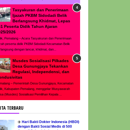
Tasyakuran dan Penerimaan
Ijazah PKBM Sidodadi Belik
Berlangsung Khidmat, Lepas
61 Peserta Didik Tahun Ajaran
025/2026
lik, Pemalang – Acara Tasyakuran dan Penerimaan
azah peserta didik PKBM Sidodadi Kecamatan Belik
rlangsung dengan lancar, khidmat, dan...
Musdes Sosialisasi Pilkades
Desa Gunungjaya Tekankan
Regulasi, Independensi, dan
ondusivitas
malang – Pemerintah Desa Gunungjaya, Kecamatan
lik, Kabupaten Pemalang, menggelar Musyawarah
sa (Musdes) Sosialisasi Pemilihan Kepala ...
ITA TERBARU
Hari Bakti Dokter Indonesia (HBDI)
dengan Bakti Sosial Medis di 500