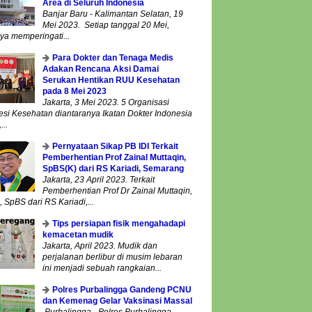
Area di Seluruh Indonesia
Banjar Baru - Kalimantan Selatan, 19
Mei 2023. Setiap tanggal 20 Mei,
ya memperingati...
Para Dokter dan Tenaga Medis
Adakan Rencana Aksi Damai
Serukan Hentikan RUU Kesehatan
pada 8 Mei 2023
Jakarta, 3 Mei 2023. 5 Organisasi
esi Kesehatan diantaranya Ikatan Dokter Indonesia
...
Pernyataan Sikap PB IDI Terkait
Pemberhentian Prof Zainal Muttaqin,
SpBS(K) dari RS Kariadi, Semarang
Jakarta, 23 April 2023. Terkait
Pemberhentian Prof Dr Zainal Muttaqin,
 SpBS dari RS Kariadi,...
Tips persiapan fisik mengahadapi
kemacetan mudik
Jakarta, April 2023. Mudik dan
perjalanan berlibur di musim lebaran
ini menjadi sebuah rangkaian...
Polres Purbalingga Gandeng PCNU
dan Kemenag Gelar Vaksinasi Massal