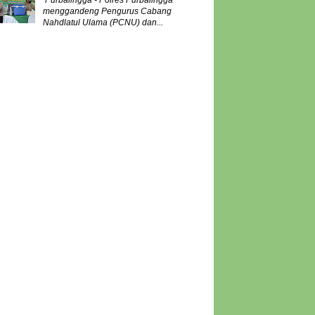
Purbalingga - Polres Purbalingga
menggandeng Pengurus Cabang
Nahdlatul Ulama (PCNU) dan...