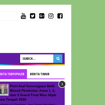
ERITA TERPOPULER
BERITA TIMUR
Putri Asal Gunungjaya Belik
Masuk Perebutan Juara 1, 2,
dan 3 Grand Final Miss Hijab
awa Tengah 2026
ritatimur.id | Pemalang, Jawa Tengah Pemalang –