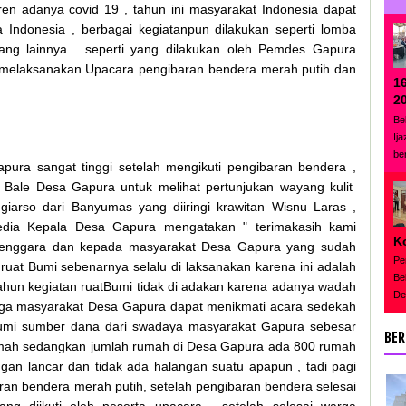
ren adanya covid 19 , tahun ini masyarakat Indonesia dapat
 Indonesia , berbagai kegiatanpun dilakukan seperti lomba
ang lainnya . seperti yang dilakukan oleh Pemdes Gapura
melaksanakan Upacara pengibaran bendera merah putih dan
1
2
Be
Ij
be
ura sangat tinggi setelah mengikuti pengibaran bendera ,
Bale Desa Gapura untuk melihat pertunjukan wayang kulit
iarso dari Banyumas yang diiringi krawitan Wisnu Laras ,
dia Kepala Desa Gapura mengatakan " terimakasih kami
K
elenggara dan kepada masyarakat Desa Gapura yang sudah
Pe
k ruat Bumi sebenarnya selalu di laksanakan karena ini adalah
Be
tahun kegiatan ruatBumi tidak di adakan karena adanya wadah
De
warga masyarakat Desa Gapura dapat menikmati acara sedekah
Bumi sumber dana dari swadaya masyarakat Gapura sebesar
BER
rumah sedangkan jumlah rumah di Desa Gapura ada 800 rumah
ngan lancar dan tidak ada halangan suatu apapun , tadi pagi
an bendera merah putih, setelah pengibaran bendera selesai