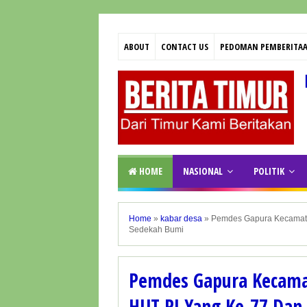
ABOUT
CONTACT US
PEDOMAN PEMBERITAA
HOME
NASIONAL
POLITIK
Home
»
kabar desa
»
Pemdes Gapura Kecamata
Sedekah Bumi
Pemdes Gapura Kecam
HUT RI Yang Ke-77 Dan