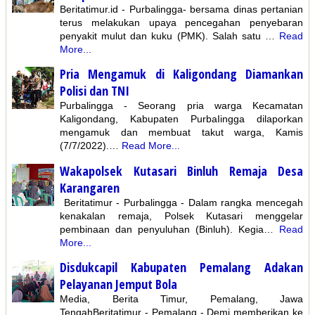
Beritatimur.id - Purbalingga- bersama dinas pertanian
terus melakukan upaya pencegahan penyebaran
penyakit mulut dan kuku (PMK). Salah satu …
Read
More...
Pria Mengamuk di Kaligondang Diamankan
Polisi dan TNI
Purbalingga - Seorang pria warga Kecamatan
Kaligondang, Kabupaten PurbaIingga dilaporkan
mengamuk dan membuat takut warga, Kamis
(7/7/2022).…
Read More...
Wakapolsek Kutasari Binluh Remaja Desa
Karangaren
Beritatimur - Purbalingga - Dalam rangka mencegah
kenakalan remaja, Polsek Kutasari menggelar
pembinaan dan penyuluhan (Binluh). Kegia…
Read
More...
Disdukcapil Kabupaten Pemalang Adakan
Pelayanan Jemput Bola
Media, Berita Timur, Pemalang, Jawa
TengahBeritatimur - Pemalang - Demi memberikan ke