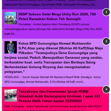
datang dari Desa Gunungjaya, Kecamatan Belik, Kabupaten Pemalang. Sal...
INSIP Sukses Gelar Moga Unity Run 2026, 700
Pelari Ramaikan Kebun Teh Semugih
Pemalang – Institut Agama Islam Pemalang (INSIP) sukses
menyelenggarakan ajang olahraga dan silaturahmi bertajuk Moga Unity Run 2026
pada Mi...
Ketua BPD Gunungtiga Ahmad Muhtarudin
S.Pd,Atau yang dikenal (Muhtar All Kaff)Siap Maju
Pilkades "Terwujudnya Desa Gunungtiga yang
berjiwa sosial, Peduli, Mewujudkan Generasi yang cerdas,
berkarakter kuat. serta Transparan dan Berdaya Saing
Berlandaskan Gotong Royong dan mengutamakan
pelayanan."
PEMALANG – Sosok Kepala Sekolah MI Mamba'ul Maarif Belik Sekaligus Ketua
BPD Gunungtiga, Ahmad Muhtarudin, S.Pd.(Muhtar All Kaff) resmi...
Tasyakuran dan Penerimaan Ijazah PKBM
Sidodadi Belik Berlangsung Khidmat, Lepas 161
Peserta Didik Tahun Ajaran 2025/2026
Belik, Pemalang – Acara Tasyakuran dan Penerimaan Ijazah peserta didik PKBM
Sidodadi Kecamatan Belik berlangsung dengan lancar, khidmat, dan...