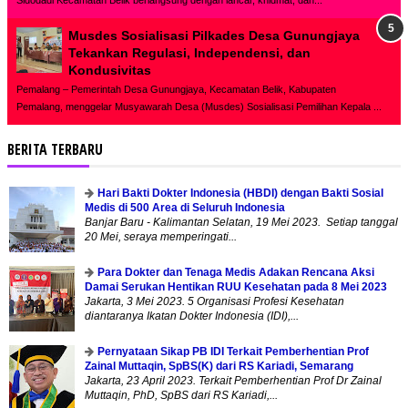
Musdes Sosialisasi Pilkades Desa Gunungjaya
Tekankan Regulasi, Independensi, dan
Kondusivitas
Pemalang – Pemerintah Desa Gunungjaya, Kecamatan Belik, Kabupaten
Pemalang, menggelar Musyawarah Desa (Musdes) Sosialisasi Pemilihan Kepala ...
BERITA TERBARU
Hari Bakti Dokter Indonesia (HBDI) dengan Bakti Sosial
Medis di 500 Area di Seluruh Indonesia
Banjar Baru - Kalimantan Selatan, 19 Mei 2023. Setiap tanggal
20 Mei, seraya memperingati...
Para Dokter dan Tenaga Medis Adakan Rencana Aksi
Damai Serukan Hentikan RUU Kesehatan pada 8 Mei 2023
Jakarta, 3 Mei 2023. 5 Organisasi Profesi Kesehatan
diantaranya Ikatan Dokter Indonesia (IDI),...
Pernyataan Sikap PB IDI Terkait Pemberhentian Prof
Zainal Muttaqin, SpBS(K) dari RS Kariadi, Semarang
Jakarta, 23 April 2023. Terkait Pemberhentian Prof Dr Zainal
Muttaqin, PhD, SpBS dari RS Kariadi,...