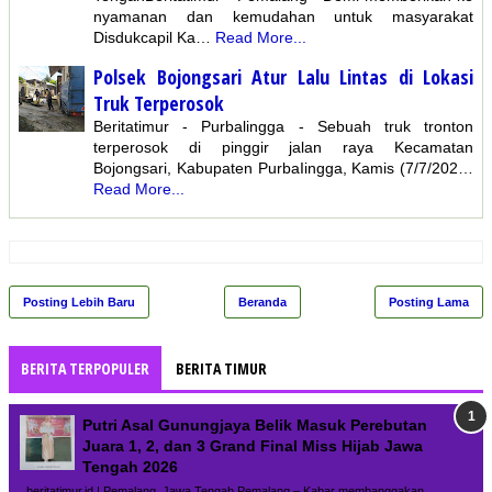
nyamanan dan kemudahan untuk masyarakat
Disdukcapil Ka…
Read More...
Polsek Bojongsari Atur Lalu Lintas di Lokasi
Truk Terperosok
Beritatimur - Purbalingga - Sebuah truk tronton
terperosok di pinggir jalan raya Kecamatan
Bojongsari, Kabupaten PurbaIingga, Kamis (7/7/202…
Read More...
Posting Lebih Baru
Beranda
Posting Lama
BERITA TERPOPULER
BERITA TIMUR
Putri Asal Gunungjaya Belik Masuk Perebutan
Juara 1, 2, dan 3 Grand Final Miss Hijab Jawa
Tengah 2026
beritatimur.id | Pemalang, Jawa Tengah Pemalang – Kabar membanggakan