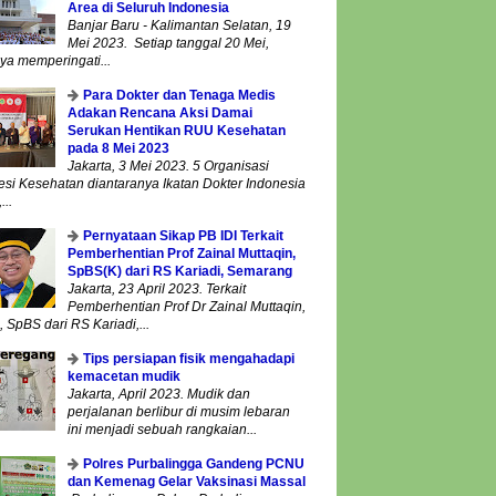
Area di Seluruh Indonesia
Banjar Baru - Kalimantan Selatan, 19
Mei 2023. Setiap tanggal 20 Mei,
ya memperingati...
Para Dokter dan Tenaga Medis
Adakan Rencana Aksi Damai
Serukan Hentikan RUU Kesehatan
pada 8 Mei 2023
Jakarta, 3 Mei 2023. 5 Organisasi
esi Kesehatan diantaranya Ikatan Dokter Indonesia
...
Pernyataan Sikap PB IDI Terkait
Pemberhentian Prof Zainal Muttaqin,
SpBS(K) dari RS Kariadi, Semarang
Jakarta, 23 April 2023. Terkait
Pemberhentian Prof Dr Zainal Muttaqin,
 SpBS dari RS Kariadi,...
Tips persiapan fisik mengahadapi
kemacetan mudik
Jakarta, April 2023. Mudik dan
perjalanan berlibur di musim lebaran
ini menjadi sebuah rangkaian...
Polres Purbalingga Gandeng PCNU
dan Kemenag Gelar Vaksinasi Massal