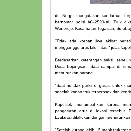
de Nergo mengatakan kendaraan terper
bernomor polisi AG-2590-AI. Truk di
Wonorejo, Kecamatan Tegalsari, Suraba
"Tidak ada korban jiwa akibat peris
mengganggu arus lalu lintas," jelas kapol
Berdasarkan keterangan saksi, sebel
Desa Bojongsari. Saat sampai di ruma
menurunkan barang.
"Saat hendak parkir di garasi untuk m
sebelah kanan truk terperosok dan kendar
Kapolsek menambahkan karena meng
pengaturan arus di lokasi tersebut. 
Evakuasi dilakukan dengan menurunkan m
"Setelah kurang lebih 15 menit truk tronto