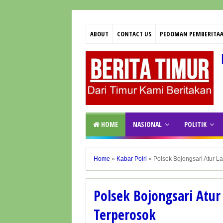
ABOUT
CONTACT US
PEDOMAN PEMBERITAA
HOME
NASIONAL
POLITIK
Home
»
Kabar Polri
»
Polsek Bojongsari Atur La
Polsek Bojongsari Atur 
Terperosok