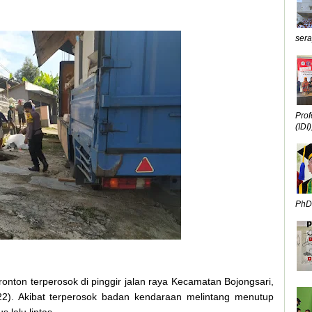
sera
Prof
(IDI),
PhD,
tronton terperosok di pinggir jalan raya Kecamatan Bojongsari,
22). Akibat terperosok badan kendaraan melintang menutup