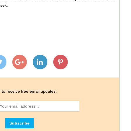
lsek.
 to receive free email updates: