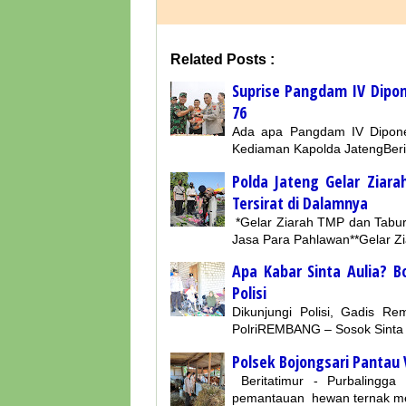
Related Posts :
Suprise Pangdam IV Dipo
76
Ada apa Pangdam IV Dipone
Kediaman Kapolda JatengBeri
Polda Jateng Gelar Ziar
Tersirat di Dalamnya
*Gelar Ziarah TMP dan Tabur
Jasa Para Pahlawan**Gelar Z
Apa Kabar Sinta Aulia? B
Polisi
Dikunjungi Polisi, Gadis 
PolriREMBANG – Sosok Sinta A
Polsek Bojongsari Pantau
Beritatimur - Purbalingga 
pemantauan hewan ternak me