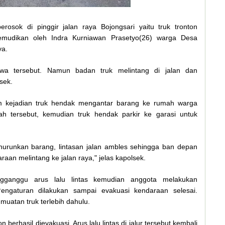
osok di pinggir jalan raya Bojongsari yaitu truk tronton
kemudikan oleh Indra Kurniawan Prasetyo(26) warga Desa
ya.
tiwa tersebut. Namun badan truk melintang di jalan dan
sek.
um kejadian truk hendak mengantar barang ke rumah warga
h tersebut, kemudian truk hendak parkir ke garasi untuk
enurunkan barang, lintasan jalan ambles sehingga ban depan
aan melintang ke jalan raya," jelas kapolsek.
ganggu arus lalu lintas kemudian anggota melakukan
Pengaturan dilakukan sampai evakuasi kendaraan selesai.
uatan truk terlebih dahulu.
n berhasil dievakuasi. Arus lalu lintas di jalur tersebut kembali