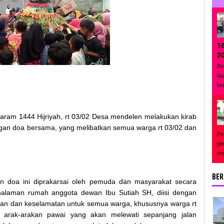
1
2
Be
Ij
be
am 1444 Hijriyah, rt 03/02 Desa mendelen melakukan kirab
ngan doa bersama, yang melibatkan semua warga rt 03/02 dan
Pe
pe
me
BER
n doa ini diprakarsai oleh pemuda dan masyarakat secara
halaman rumah anggota dewan Ibu Sutiah SH, diisi dengan
an dan keselamatan untuk semua warga, khususnya warga rt
 arak-arakan pawai yang akan melewati sepanjang jalan