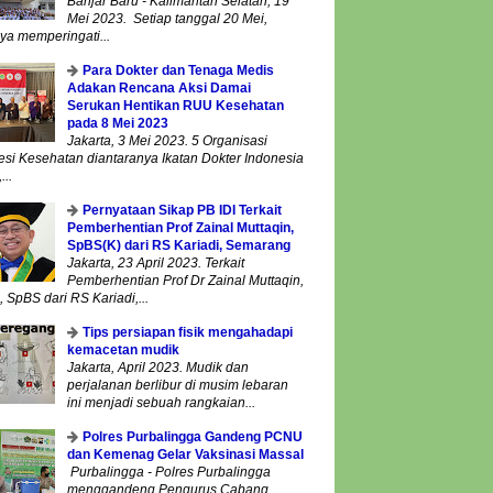
Banjar Baru - Kalimantan Selatan, 19
Mei 2023. Setiap tanggal 20 Mei,
ya memperingati...
Para Dokter dan Tenaga Medis
Adakan Rencana Aksi Damai
Serukan Hentikan RUU Kesehatan
pada 8 Mei 2023
Jakarta, 3 Mei 2023. 5 Organisasi
esi Kesehatan diantaranya Ikatan Dokter Indonesia
...
Pernyataan Sikap PB IDI Terkait
Pemberhentian Prof Zainal Muttaqin,
SpBS(K) dari RS Kariadi, Semarang
Jakarta, 23 April 2023. Terkait
Pemberhentian Prof Dr Zainal Muttaqin,
 SpBS dari RS Kariadi,...
Tips persiapan fisik mengahadapi
kemacetan mudik
Jakarta, April 2023. Mudik dan
perjalanan berlibur di musim lebaran
ini menjadi sebuah rangkaian...
Polres Purbalingga Gandeng PCNU
dan Kemenag Gelar Vaksinasi Massal
Purbalingga - Polres Purbalingga
menggandeng Pengurus Cabang