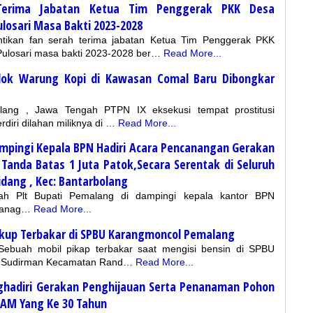
Terima Jabatan Ketua Tim Penggerak PKK Desa
losari Masa Bakti 2023-2028
tikan fan serah terima jabatan Ketua Tim Penggerak PKK
ulosari masa bakti 2023-2028 ber…
Read More...
edok Warung Kopi di Kawasan Comal Baru Dibongkar
alang , Jawa Tengah PTPN IX eksekusi tempat prostitusi
diri dilahan miliknya di …
Read More...
ampingi Kepala BPN Hadiri Acara Pencanangan Gerakan
anda Batas 1 Juta Patok,Secara Serentak di Seluruh
dang , Kec: Bantarbolang
gah Plt Bupati Pemalang di dampingi kepala kantor BPN
canag…
Read More...
 Pikup Terbakar di SPBU Karangmoncol Pemalang
 Sebuah mobil pikap terbakar saat mengisi bensin di SPBU
l Sudirman Kecamatan Rand…
Read More...
ghadiri Gerakan Penghijauan Serta Penanaman Pohon
DAM Yang Ke 30 Tahun