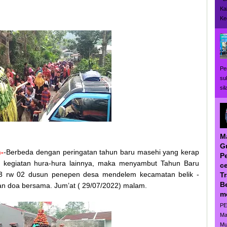
Ka
Ke
Pe
su
si
M
G
h-
-Berbeda dengan peringatan tahun baru masehi yang kerap
P
n kegiatan hura-hura lainnya, maka menyambut Tahun Baru
ce
3 rw 02 dusun penepen desa mendelem kecamatan belik -
T
B
an doa bersama. Jum’at ( 29/07/2022) malam.
m
PE
Ma
Mu