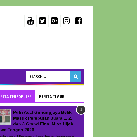
ERITA TERPOPULER
BERITA TIMUR
Putri Asal Gunungjaya Belik
Masuk Perebutan Juara 1, 2,
dan 3 Grand Final Miss Hijab
awa Tengah 2026
ritatimur.id | Pemalang, Jawa Tengah Pemalang –