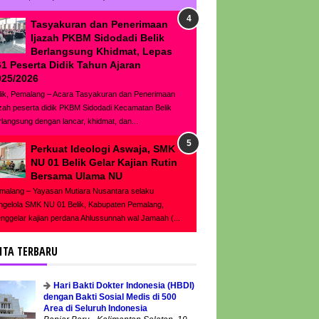
Tasyakuran dan Penerimaan
Ijazah PKBM Sidodadi Belik
Berlangsung Khidmat, Lepas
61 Peserta Didik Tahun Ajaran
025/2026
lik, Pemalang – Acara Tasyakuran dan Penerimaan
azah peserta didik PKBM Sidodadi Kecamatan Belik
rlangsung dengan lancar, khidmat, dan...
Perkuat Ideologi Aswaja, SMK
NU 01 Belik Gelar Kajian Rutin
Bersama Ulama NU
malang – Yayasan Mutiara Nusantara selaku
ngelola SMK NU 01 Belik, Kabupaten Pemalang,
nggelar kajian perdana Ahlussunnah wal Jamaah (...
ITA TERBARU
Hari Bakti Dokter Indonesia (HBDI)
dengan Bakti Sosial Medis di 500
Area di Seluruh Indonesia