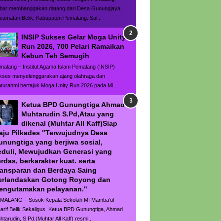
bar membanggakan datang dari Desa Gunungjaya,
camatan Belik, Kabupaten Pemalang. Sal...
INSIP Sukses Gelar Moga Unity
Run 2026, 700 Pelari Ramaikan
Kebun Teh Semugih
malang – Institut Agama Islam Pemalang (INSIP)
kses menyelenggarakan ajang olahraga dan
laturahmi bertajuk Moga Unity Run 2026 pada Mi...
Ketua BPD Gunungtiga Ahmad
Muhtarudin S.Pd,Atau yang
dikenal (Muhtar All Kaff)Siap
aju Pilkades "Terwujudnya Desa
unungtiga yang berjiwa sosial,
eduli, Mewujudkan Generasi yang
rdas, berkarakter kuat. serta
ransparan dan Berdaya Saing
erlandaskan Gotong Royong dan
engutamakan pelayanan."
MALANG – Sosok Kepala Sekolah MI Mamba'ul
arif Belik Sekaligus Ketua BPD Gunungtiga, Ahmad
htarudin, S.Pd.(Muhtar All Kaff) resmi...