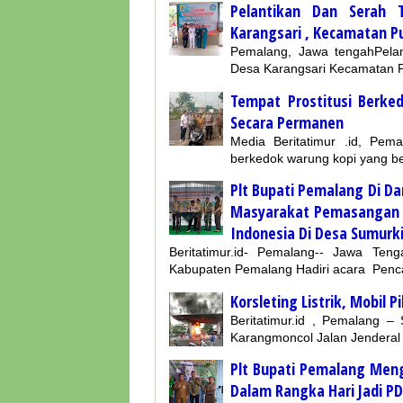
Pelantikan Dan Serah 
Karangsari , Kecamatan Pu
Pemalang, Jawa tengahPelan
Desa Karangsari Kecamatan P
Tempat Prostitusi Berk
Secara Permanen
Media Beritatimur .id, Pem
berkedok warung kopi yang ber
Plt Bupati Pemalang Di D
Masyarakat Pemasangan T
Indonesia Di Desa Sumurki
Beritatimur.id- Pemalang-- Jawa Ten
Kabupaten Pemalang Hadiri acara Pen
Korsleting Listrik, Mobil
Beritatimur.id , Pemalang –
Karangmoncol Jalan Jendera
Plt Bupati Pemalang Men
Dalam Rangka Hari Jadi P