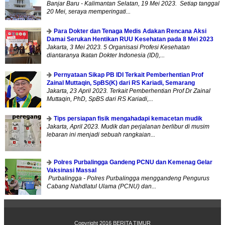
Banjar Baru - Kalimantan Selatan, 19 Mei 2023. Setiap tanggal
20 Mei, seraya memperingati...
Para Dokter dan Tenaga Medis Adakan Rencana Aksi
Damai Serukan Hentikan RUU Kesehatan pada 8 Mei 2023
Jakarta, 3 Mei 2023. 5 Organisasi Profesi Kesehatan
diantaranya Ikatan Dokter Indonesia (IDI),...
Pernyataan Sikap PB IDI Terkait Pemberhentian Prof
Zainal Muttaqin, SpBS(K) dari RS Kariadi, Semarang
Jakarta, 23 April 2023. Terkait Pemberhentian Prof Dr Zainal
Muttaqin, PhD, SpBS dari RS Kariadi,...
Tips persiapan fisik mengahadapi kemacetan mudik
Jakarta, April 2023. Mudik dan perjalanan berlibur di musim
lebaran ini menjadi sebuah rangkaian...
Polres Purbalingga Gandeng PCNU dan Kemenag Gelar
Vaksinasi Massal
Purbalingga - Polres Purbalingga menggandeng Pengurus
Cabang Nahdlatul Ulama (PCNU) dan...
Copyright 2016
BERITA TIMUR