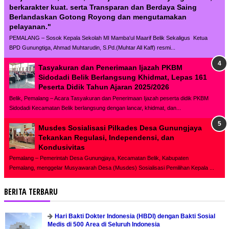
berkarakter kuat. serta Transparan dan Berdaya Saing
Berlandaskan Gotong Royong dan mengutamakan
pelayanan."
PEMALANG – Sosok Kepala Sekolah MI Mamba'ul Maarif Belik Sekaligus Ketua
BPD Gunungtiga, Ahmad Muhtarudin, S.Pd.(Muhtar All Kaff) resmi...
Tasyakuran dan Penerimaan Ijazah PKBM
Sidodadi Belik Berlangsung Khidmat, Lepas 161
Peserta Didik Tahun Ajaran 2025/2026
Belik, Pemalang – Acara Tasyakuran dan Penerimaan Ijazah peserta didik PKBM
Sidodadi Kecamatan Belik berlangsung dengan lancar, khidmat, dan...
Musdes Sosialisasi Pilkades Desa Gunungjaya
Tekankan Regulasi, Independensi, dan
Kondusivitas
Pemalang – Pemerintah Desa Gunungjaya, Kecamatan Belik, Kabupaten
Pemalang, menggelar Musyawarah Desa (Musdes) Sosialisasi Pemilihan Kepala ...
BERITA TERBARU
Hari Bakti Dokter Indonesia (HBDI) dengan Bakti Sosial
Medis di 500 Area di Seluruh Indonesia