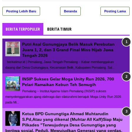
Posting Lebih Baru
Beranda
Posting Lama
BERITA TERPOPULER
BERITA TIMUR
Putri Asal Gunungjaya Belik Masuk Perebutan
Juara 1, 2, dan 3 Grand Final Miss Hijab Jawa
Tengah 2026
beritatimur.id | Pemalang, Jawa Tengah Pemalang – Kabar membanggakan
datang dari Desa Gunungjaya, Kecamatan Belik, Kabupaten Pemalang. Sal...
INSIP Sukses Gelar Moga Unity Run 2026, 700
Pelari Ramaikan Kebun Teh Semugih
Pemalang – Institut Agama Islam Pemalang (INSIP) sukses
menyelenggarakan ajang olahraga dan silaturahmi bertajuk Moga Unity Run 2026
pada Mi...
Ketua BPD Gunungtiga Ahmad Muhtarudin
S.Pd,Atau yang dikenal (Muhtar All Kaff)Siap Maju
Pilkades "Terwujudnya Desa Gunungtiga yang
berjiwa sosial, Peduli, Mewujudkan Generasi yang cerdas,