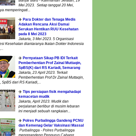
Banjar Baru - Kalimantan Selatan, 19
Mei 2023. Setiap tanggal 20 Mei,
ya memperingati...
Para Dokter dan Tenaga Medis
Adakan Rencana Aksi Damai
Serukan Hentikan RUU Kesehatan
pada 8 Mei 2023
Jakarta, 3 Mei 2023. 5 Organisasi
esi Kesehatan diantaranya Ikatan Dokter Indonesia
...
Pernyataan Sikap PB IDI Terkait
Pemberhentian Prof Zainal Muttaqin,
SpBS(K) dari RS Kariadi, Semarang
Jakarta, 23 April 2023. Terkait
Pemberhentian Prof Dr Zainal Muttaqin,
 SpBS dari RS Kariadi,...
Tips persiapan fisik mengahadapi
kemacetan mudik
Jakarta, April 2023. Mudik dan
perjalanan berlibur di musim lebaran
ini menjadi sebuah rangkaian...
Polres Purbalingga Gandeng PCNU
dan Kemenag Gelar Vaksinasi Massal
Purbalingga - Polres Purbalingga
menggandeng Pengurus Cabang