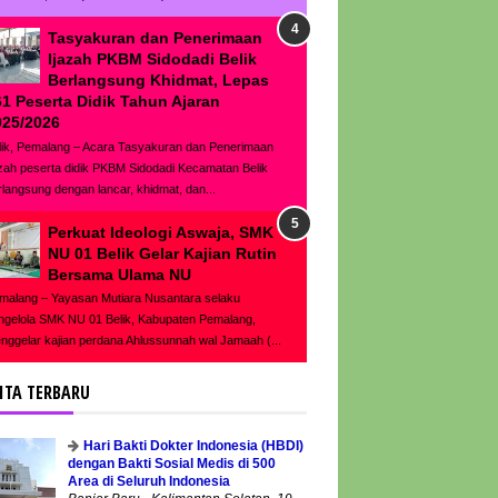
Tasyakuran dan Penerimaan
Ijazah PKBM Sidodadi Belik
Berlangsung Khidmat, Lepas
61 Peserta Didik Tahun Ajaran
025/2026
lik, Pemalang – Acara Tasyakuran dan Penerimaan
azah peserta didik PKBM Sidodadi Kecamatan Belik
rlangsung dengan lancar, khidmat, dan...
Perkuat Ideologi Aswaja, SMK
NU 01 Belik Gelar Kajian Rutin
Bersama Ulama NU
malang – Yayasan Mutiara Nusantara selaku
ngelola SMK NU 01 Belik, Kabupaten Pemalang,
nggelar kajian perdana Ahlussunnah wal Jamaah (...
ITA TERBARU
Hari Bakti Dokter Indonesia (HBDI)
dengan Bakti Sosial Medis di 500
Area di Seluruh Indonesia