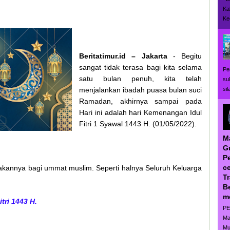
Ka
Ke
Beritatimur.id – Jakarta
- Begitu
sangat tidak terasa bagi kita selama
Pe
satu bulan penuh, kita telah
su
si
menjalankan ibadah puasa bulan suci
Ramadan, akhirnya sampai pada
Hari ini adalah hari Kemenangan Idul
Fitri 1 Syawal 1443 H. (01/05/2022).
M
G
P
ce
akannya bagi ummat muslim. Seperti halnya Seluruh Keluarga
T
B
m
tri 1443 H.
PE
Ma
Mu