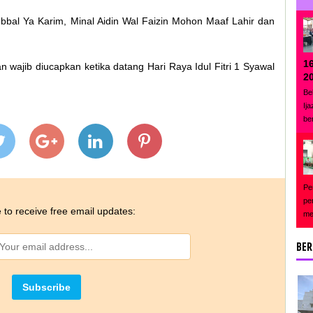
bal Ya Karim, Minal Aidin Wal Faizin Mohon Maaf Lahir dan
1
n wajib diucapkan ketika datang Hari Raya Idul Fitri 1 Syawal
2
Be
Ij
be
Pe
pe
 to receive free email updates:
me
BER