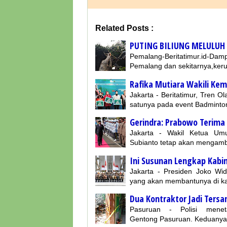
Related Posts :
PUTING BILIUNG MELULUH
Pemalang-Beritatimur.id-Dam
Pemalang dan sekitarnya,keru
Rafika Mutiara Wakili Ke
Jakarta - Beritatimur, Tren 
satunya pada event Badminto
Gerindra: Prabowo Terima
Jakarta - Wakil Ketua U
Subianto tetap akan mengambi
Ini Susunan Lengkap Kabi
Jakarta - Presiden Joko Wi
yang akan membantunya di kab
Dua Kontraktor Jadi Ter
Pasuruan - Polisi men
Gentong Pasuruan. Keduanya