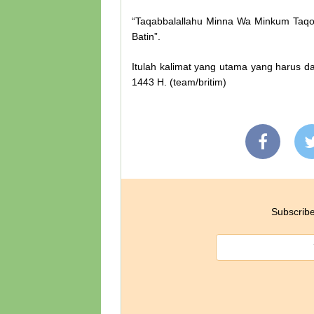
“Taqabbalallahu Minna Wa Minkum Taqob
Batin”.
Itulah kalimat yang utama yang harus da
1443 H. (team/britim)
Subscribe