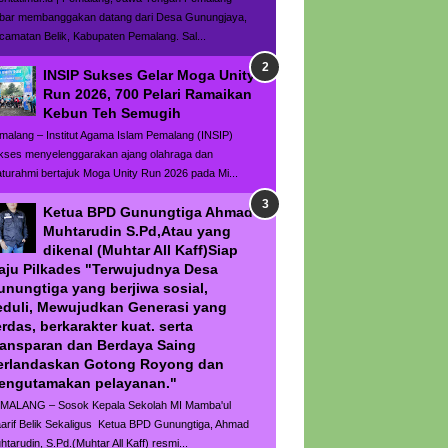
bar membanggakan datang dari Desa Gunungjaya,
camatan Belik, Kabupaten Pemalang. Sal...
INSIP Sukses Gelar Moga Unity
Run 2026, 700 Pelari Ramaikan
Kebun Teh Semugih
malang – Institut Agama Islam Pemalang (INSIP)
kses menyelenggarakan ajang olahraga dan
laturahmi bertajuk Moga Unity Run 2026 pada Mi...
Ketua BPD Gunungtiga Ahmad
Muhtarudin S.Pd,Atau yang
dikenal (Muhtar All Kaff)Siap
aju Pilkades "Terwujudnya Desa
unungtiga yang berjiwa sosial,
eduli, Mewujudkan Generasi yang
rdas, berkarakter kuat. serta
ransparan dan Berdaya Saing
erlandaskan Gotong Royong dan
engutamakan pelayanan."
MALANG – Sosok Kepala Sekolah MI Mamba'ul
arif Belik Sekaligus Ketua BPD Gunungtiga, Ahmad
htarudin, S.Pd.(Muhtar All Kaff) resmi...