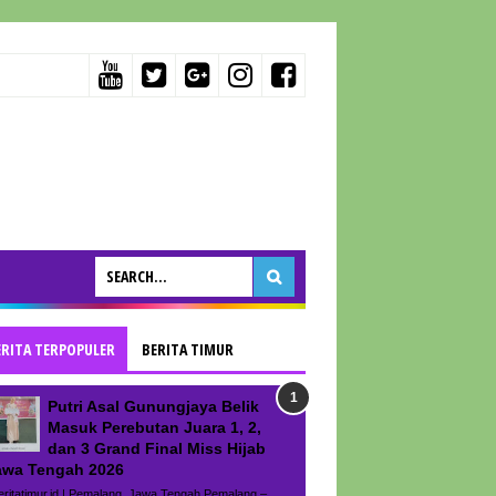
ERITA TERPOPULER
BERITA TIMUR
Putri Asal Gunungjaya Belik
Masuk Perebutan Juara 1, 2,
dan 3 Grand Final Miss Hijab
awa Tengah 2026
ritatimur.id | Pemalang, Jawa Tengah Pemalang –