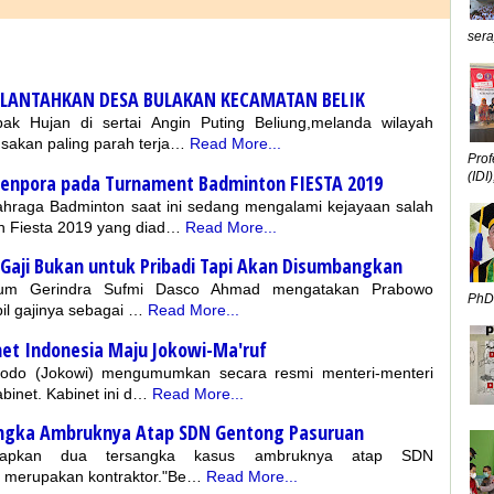
sera
 LANTAHKAN DESA BULAKAN KECAMATAN BELIK
pak Hujan di sertai Angin Puting Beliung,melanda wilayah
sakan paling parah terja…
Read More...
Prof
(IDI),
menpora pada Turnament Badminton FIESTA 2019
Olahraga Badminton saat ini sedang mengalami kejayaan salah
n Fiesta 2019 yang diad…
Read More...
 Gaji Bukan untuk Pribadi Tapi Akan Disumbangkan
mum Gerindra Sufmi Dasco Ahmad mengatakan Prabowo
PhD,
l gajinya sebagai …
Read More...
net Indonesia Maju Jokowi-Ma'ruf
dodo (Jokowi) mengumumkan secara resmi menteri-menteri
inet. Kabinet ini d…
Read More...
sangka Ambruknya Atap SDN Gentong Pasuruan
etapkan dua tersangka kasus ambruknya atap SDN
 merupakan kontraktor."Be…
Read More...