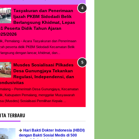
Tasyakuran dan Penerimaan
Ijazah PKBM Sidodadi Belik
Berlangsung Khidmat, Lepas
61 Peserta Didik Tahun Ajaran
025/2026
lik, Pemalang – Acara Tasyakuran dan Penerimaan
azah peserta didik PKBM Sidodadi Kecamatan Belik
rlangsung dengan lancar, khidmat, dan...
Musdes Sosialisasi Pilkades
Desa Gunungjaya Tekankan
Regulasi, Independensi, dan
ondusivitas
malang – Pemerintah Desa Gunungjaya, Kecamatan
lik, Kabupaten Pemalang, menggelar Musyawarah
sa (Musdes) Sosialisasi Pemilihan Kepala ...
ITA TERBARU
Hari Bakti Dokter Indonesia (HBDI)
dengan Bakti Sosial Medis di 500