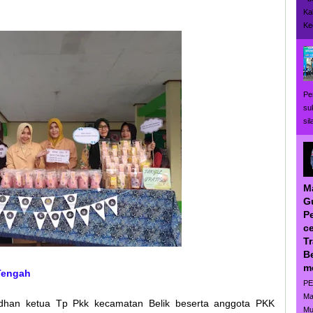
Ka
Ke
Pe
su
si
M
G
P
ce
T
B
m
 Tengah
PE
Ma
dhan ketua Tp Pkk kecamatan Belik beserta anggota PKK
Mu