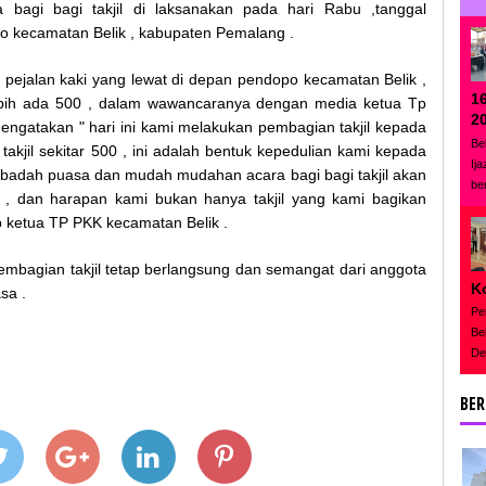
a bagi bagi takjil di laksanakan pada hari Rabu ,tanggal
o kecamatan Belik , kabupaten Pemalang .
 pejalan kaki yang lewat di depan pendopo kecamatan Belik ,
1
lebih ada 500 , dalam wawancaranya dengan media ketua Tp
2
ngatakan " hari ini kami melakukan pembagian takjil kepada
Be
kjil sekitar 500 , ini adalah bentuk kepedulian kami kepada
Ij
badah puasa dan mudah mudahan acara bagi bagi takjil akan
be
 , dan harapan kami bukan hanya takjil yang kami bagikan
p ketua TP PKK kecamatan Belik .
mbagian takjil tetap berlangsung dan semangat dari anggota
K
sa .
Pe
Be
De
BER