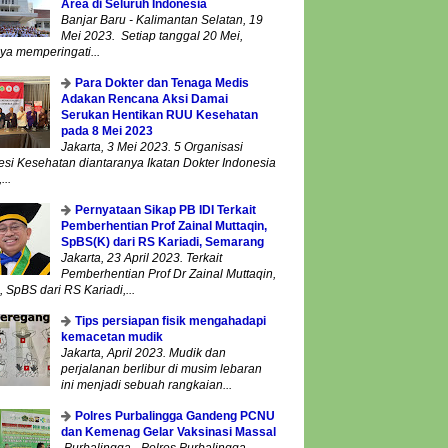
Area di Seluruh Indonesia
Banjar Baru - Kalimantan Selatan, 19
Mei 2023. Setiap tanggal 20 Mei,
ya memperingati...
Para Dokter dan Tenaga Medis
Adakan Rencana Aksi Damai
Serukan Hentikan RUU Kesehatan
pada 8 Mei 2023
Jakarta, 3 Mei 2023. 5 Organisasi
esi Kesehatan diantaranya Ikatan Dokter Indonesia
...
Pernyataan Sikap PB IDI Terkait
Pemberhentian Prof Zainal Muttaqin,
SpBS(K) dari RS Kariadi, Semarang
Jakarta, 23 April 2023. Terkait
Pemberhentian Prof Dr Zainal Muttaqin,
 SpBS dari RS Kariadi,...
Tips persiapan fisik mengahadapi
kemacetan mudik
Jakarta, April 2023. Mudik dan
perjalanan berlibur di musim lebaran
ini menjadi sebuah rangkaian...
Polres Purbalingga Gandeng PCNU
dan Kemenag Gelar Vaksinasi Massal