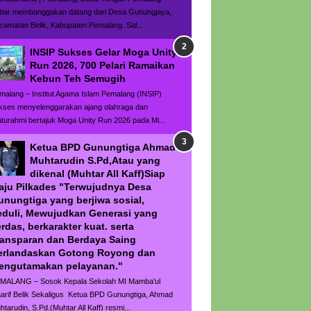
bar membanggakan datang dari Desa Gunungjaya,
camatan Belik, Kabupaten Pemalang. Sal...
INSIP Sukses Gelar Moga Unity
Run 2026, 700 Pelari Ramaikan
Kebun Teh Semugih
malang – Institut Agama Islam Pemalang (INSIP)
kses menyelenggarakan ajang olahraga dan
laturahmi bertajuk Moga Unity Run 2026 pada Mi...
Ketua BPD Gunungtiga Ahmad
Muhtarudin S.Pd,Atau yang
dikenal (Muhtar All Kaff)Siap
aju Pilkades "Terwujudnya Desa
unungtiga yang berjiwa sosial,
eduli, Mewujudkan Generasi yang
rdas, berkarakter kuat. serta
ransparan dan Berdaya Saing
erlandaskan Gotong Royong dan
engutamakan pelayanan."
MALANG – Sosok Kepala Sekolah MI Mamba'ul
arif Belik Sekaligus Ketua BPD Gunungtiga, Ahmad
htarudin, S.Pd.(Muhtar All Kaff) resmi...