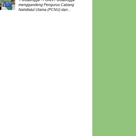
Purbalingga - Polres Purbalingga
menggandeng Pengurus Cabang
Nahdlatul Ulama (PCNU) dan...