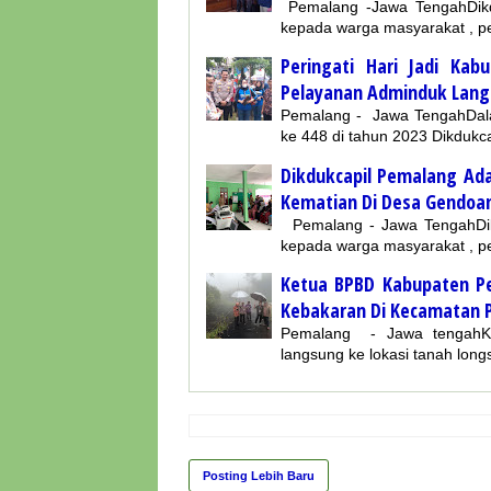
Pemalang -Jawa TengahDikd
kepada warga masyarakat , p
Peringati Hari Jadi Ka
Pelayanan Adminduk Langs
Pemalang - Jawa TengahDala
ke 448 di tahun 2023 Dikduk
Dikdukcapil Pemalang Ad
Kematian Di Desa Gendoan
Pemalang - Jawa TengahDik
kepada warga masyarakat , p
Ketua BPBD Kabupaten P
Kebakaran Di Kecamatan P
Pemalang - Jawa tengahKe
langsung ke lokasi tanah lon
Posting Lebih Baru