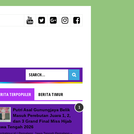
ERITA TERPOPULER
BERITA TIMUR
Putri Asal Gunungjaya Belik
Masuk Perebutan Juara 1, 2,
dan 3 Grand Final Miss Hijab
awa Tengah 2026
ritatimur.id | Pemalang, Jawa Tengah Pemalang –