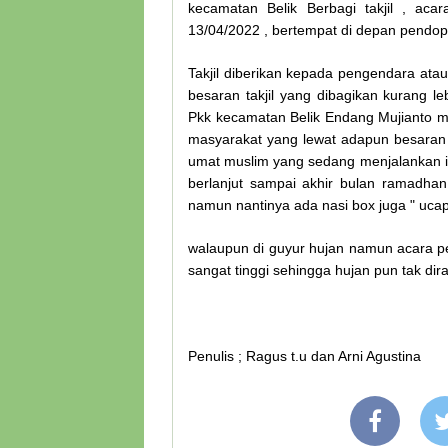
kecamatan Belik Berbagi takjil , acar
13/04/2022 , bertempat di depan pendop
Takjil diberikan kepada pengendara atau
besaran takjil yang dibagikan kurang 
Pkk kecamatan Belik Endang Mujianto me
masyarakat yang lewat adapun besaran ta
umat muslim yang sedang menjalankan i
berlanjut sampai akhir bulan ramadhan
namun nantinya ada nasi box juga " uca
walaupun di guyur hujan namun acara pe
sangat tinggi sehingga hujan pun tak dira
Penulis ; Ragus t.u dan Arni Agustina