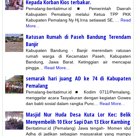
Kepada Korban Kios terbakar.
Pemalang-beritatimur.id ■ Pemerintah Daerah
Kabupaten Pemalang melalui Ketua TPP PKK
Kabupaten Pemalang Ny Hj.Irna setiawati SE, …
Read
More...
Ratusan Rumah di Paseh Bandung Terendam
Banjir
Kabupaten Bandung - Banjir merendam ratusan
rumah warga di Kecamatan Paseh, Kabupaten
Bandung, Jawa Barat. Ketinggian air mencapai
pingga…
Read More...
semarak hari juang AD ke 74 di Kabupaten
Pemalang
Pemalang-beritatimur.id ■ Kodim 0711/Pemalang,
menggelar acara Tasyakuran dengan kegiatan Gowes
dan bakti sosial dalam rangka Punc…
Read More...
Masjid Nur Huda Desa Kuta Lor Kec: Belik
Menyembelih 10 Ekor Sapi Dan 13 Ekor Kambing
Beritatimur.id (Pemalang) Jawa tengah- Momen idul
Adha di jadikan sebagian masyarakat yang mampu