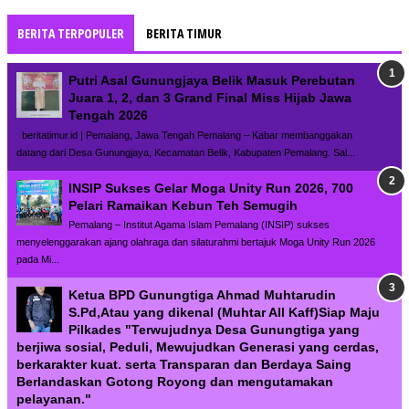
BERITA TERPOPULER
BERITA TIMUR
Putri Asal Gunungjaya Belik Masuk Perebutan
Juara 1, 2, dan 3 Grand Final Miss Hijab Jawa
Tengah 2026
beritatimur.id | Pemalang, Jawa Tengah Pemalang – Kabar membanggakan
datang dari Desa Gunungjaya, Kecamatan Belik, Kabupaten Pemalang. Sal...
INSIP Sukses Gelar Moga Unity Run 2026, 700
Pelari Ramaikan Kebun Teh Semugih
Pemalang – Institut Agama Islam Pemalang (INSIP) sukses
menyelenggarakan ajang olahraga dan silaturahmi bertajuk Moga Unity Run 2026
pada Mi...
Ketua BPD Gunungtiga Ahmad Muhtarudin
S.Pd,Atau yang dikenal (Muhtar All Kaff)Siap Maju
Pilkades "Terwujudnya Desa Gunungtiga yang
berjiwa sosial, Peduli, Mewujudkan Generasi yang cerdas,
berkarakter kuat. serta Transparan dan Berdaya Saing
Berlandaskan Gotong Royong dan mengutamakan
pelayanan."