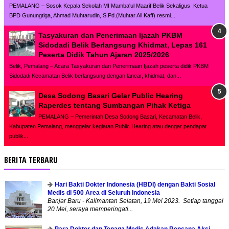
PEMALANG – Sosok Kepala Sekolah MI Mamba'ul Maarif Belik Sekaligus Ketua
BPD Gunungtiga, Ahmad Muhtarudin, S.Pd.(Muhtar All Kaff) resmi...
Tasyakuran dan Penerimaan Ijazah PKBM
Sidodadi Belik Berlangsung Khidmat, Lepas 161
Peserta Didik Tahun Ajaran 2025/2026
Belik, Pemalang – Acara Tasyakuran dan Penerimaan Ijazah peserta didik PKBM
Sidodadi Kecamatan Belik berlangsung dengan lancar, khidmat, dan...
Desa Sodong Basari Gelar Public Hearing
Raperdes tentang Sumbangan Pihak Ketiga
PEMALANG – Pemerintah Desa Sodong Basari, Kecamatan Belik,
Kabupaten Pemalang, menggelar kegiatan Public Hearing atau dengar pendapat
publik...
BERITA TERBARU
Hari Bakti Dokter Indonesia (HBDI) dengan Bakti Sosial
Medis di 500 Area di Seluruh Indonesia
Banjar Baru - Kalimantan Selatan, 19 Mei 2023. Setiap tanggal
20 Mei, seraya memperingati...
Para Dokter dan Tenaga Medis Adakan Rencana Aksi