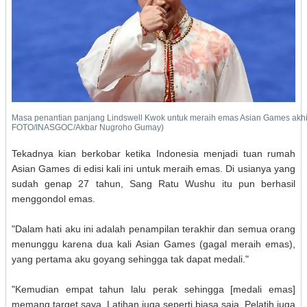
Masa penantian panjang Lindswell Kwok untuk meraih emas Asian Games akh
FOTO/INASGOC/Akbar Nugroho Gumay)
Tekadnya kian berkobar ketika Indonesia menjadi tuan rumah
Asian Games di edisi kali ini untuk meraih emas. Di usianya yang
sudah genap 27 tahun, Sang Ratu Wushu itu pun berhasil
menggondol emas.
"Dalam hati aku ini adalah penampilan terakhir dan semua orang
menunggu karena dua kali Asian Games (gagal meraih emas),
yang pertama aku goyang sehingga tak dapat medali."
"Kemudian empat tahun lalu perak sehingga [medali emas]
memang target saya. Latihan juga seperti biasa saja. Pelatih juga