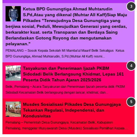
Ketua BPD Gunungtiga Ahmad Muhtarudin
S.Pd,Atau yang dikenal (Muhtar All Kaff)Siap Maju
Pilkades "Terwujudnya Desa Gunungtiga yang
berjiwa sosial, Peduli, Mewujudkan Generasi yang cerdas,
berkarakter kuat. serta Transparan dan Berdaya Saing
Berlandaskan Gotong Royong dan mengutamakan
pelayanan."
PEMALANG – Sosok Kepala Sekolah MI Mamba'ul Maarif Belik Sekaligus Ketua
BPD Gunungtiga, Ahmad Muhtarudin, S.Pd.(Muhtar All Kaff) resmi...
Tasyakuran dan Penerimaan Ijazah PKBM
Sidodadi Belik Berlangsung Khidmat, Lepas 161
Peserta Didik Tahun Ajaran 2025/2026
Belik, Pemalang – Acara Tasyakuran dan Penerimaan Ijazah peserta didik PKBM
Sidodadi Kecamatan Belik berlangsung dengan lancar, khidmat, dan...
Musdes Sosialisasi Pilkades Desa Gunungjaya
Tekankan Regulasi, Independensi, dan
Kondusivitas
Pemalang – Pemerintah Desa Gunungjaya, Kecamatan Belik, Kabupaten
Pemalang, menggelar Musyawarah Desa (Musdes) Sosialisasi Pemilihan Kepala ...