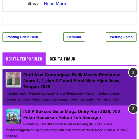
https:/…
Read More...
Posting Lebih Baru
Beranda
Posting Lama
BERITA TERPOPULER
BERITA TIMUR
Putri Asal Gunungjaya Belik Masuk Perebutan
Juara 1, 2, dan 3 Grand Final Miss Hijab Jawa
Tengah 2026
beritatimur.id | Pemalang, Jawa Tengah Pemalang – Kabar membanggakan
datang dari Desa Gunungjaya, Kecamatan Belik, Kabupaten Pemalang. Sal...
INSIP Sukses Gelar Moga Unity Run 2026, 700
Pelari Ramaikan Kebun Teh Semugih
Pemalang – Institut Agama Islam Pemalang (INSIP) sukses
menyelenggarakan ajang olahraga dan silaturahmi bertajuk Moga Unity Run 2026
pada Mi...