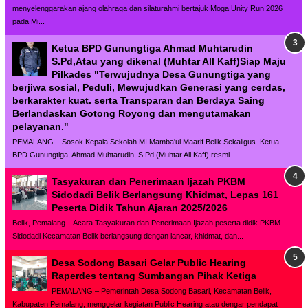
menyelenggarakan ajang olahraga dan silaturahmi bertajuk Moga Unity Run 2026
pada Mi...
Ketua BPD Gunungtiga Ahmad Muhtarudin
S.Pd,Atau yang dikenal (Muhtar All Kaff)Siap Maju
Pilkades "Terwujudnya Desa Gunungtiga yang
berjiwa sosial, Peduli, Mewujudkan Generasi yang cerdas,
berkarakter kuat. serta Transparan dan Berdaya Saing
Berlandaskan Gotong Royong dan mengutamakan
pelayanan."
PEMALANG – Sosok Kepala Sekolah MI Mamba'ul Maarif Belik Sekaligus Ketua
BPD Gunungtiga, Ahmad Muhtarudin, S.Pd.(Muhtar All Kaff) resmi...
Tasyakuran dan Penerimaan Ijazah PKBM
Sidodadi Belik Berlangsung Khidmat, Lepas 161
Peserta Didik Tahun Ajaran 2025/2026
Belik, Pemalang – Acara Tasyakuran dan Penerimaan Ijazah peserta didik PKBM
Sidodadi Kecamatan Belik berlangsung dengan lancar, khidmat, dan...
Desa Sodong Basari Gelar Public Hearing
Raperdes tentang Sumbangan Pihak Ketiga
PEMALANG – Pemerintah Desa Sodong Basari, Kecamatan Belik,
Kabupaten Pemalang, menggelar kegiatan Public Hearing atau dengar pendapat