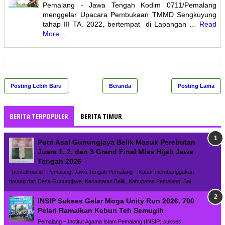
Pemalang - Jawa Tengah Kodim 0711/Pemalang
menggelar Upacara Pembukaan TMMD Sengkuyung
tahap III TA. 2022, bertempat di Lapangan …
Read
More...
Posting Lebih Baru
Beranda
Posting Lama
BERITA TERPOPULER
BERITA TIMUR
Putri Asal Gunungjaya Belik Masuk Perebutan
Juara 1, 2, dan 3 Grand Final Miss Hijab Jawa
Tengah 2026
beritatimur.id | Pemalang, Jawa Tengah Pemalang – Kabar membanggakan
datang dari Desa Gunungjaya, Kecamatan Belik, Kabupaten Pemalang. Sal...
INSIP Sukses Gelar Moga Unity Run 2026, 700
Pelari Ramaikan Kebun Teh Semugih
Pemalang – Institut Agama Islam Pemalang (INSIP) sukses