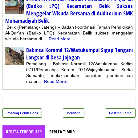
(Badko LPQ) Kecamatan Belik Sukses
Menggelar Wisuda Bersama di Auditorium SMK
Muhamadiyah Belik
Belik (Pemalang- Jateng) – Badan koordinasi Taman Pendidikan
Al-Qur’an (Badko LPQ) Kecamatan Belik sukses menggelar
wisuda bersama di …
Read More...
Babinsa Koramil 12/Watukumpul Sigap Tangani
Longsor di Desa Jojogan
Pemalang – Babinsa Koramil 12/Watukumpul Kodim
0711/Pemalang Korem 071/Wijayakusuma, Serka
Sumanto, melaksanakan kegiatan pembersihan
materi…
Read More...
Posting Lebih Baru
Beranda
Posting Lama
BERITA TERPOPULER
BERITA TIMUR