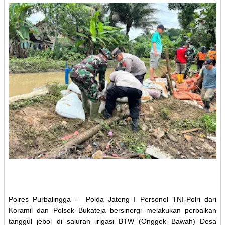
Polres Purbalingga - Polda Jateng I Personel TNI-Polri dari
Koramil dan Polsek Bukateja bersinergi melakukan perbaikan
tanggul jebol di saluran irigasi BTW (Onggok Bawah) Desa