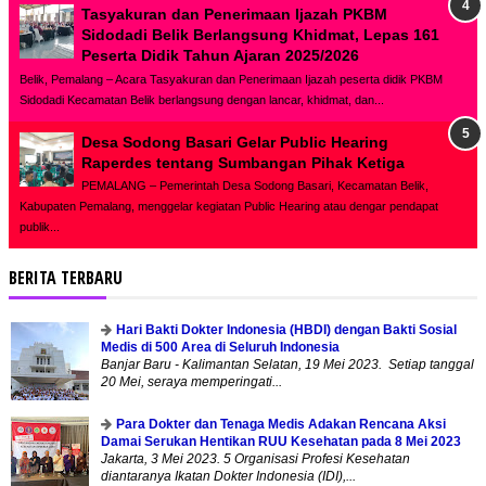
Tasyakuran dan Penerimaan Ijazah PKBM
Sidodadi Belik Berlangsung Khidmat, Lepas 161
Peserta Didik Tahun Ajaran 2025/2026
Belik, Pemalang – Acara Tasyakuran dan Penerimaan Ijazah peserta didik PKBM
Sidodadi Kecamatan Belik berlangsung dengan lancar, khidmat, dan...
Desa Sodong Basari Gelar Public Hearing
Raperdes tentang Sumbangan Pihak Ketiga
PEMALANG – Pemerintah Desa Sodong Basari, Kecamatan Belik,
Kabupaten Pemalang, menggelar kegiatan Public Hearing atau dengar pendapat
publik...
BERITA TERBARU
Hari Bakti Dokter Indonesia (HBDI) dengan Bakti Sosial
Medis di 500 Area di Seluruh Indonesia
Banjar Baru - Kalimantan Selatan, 19 Mei 2023. Setiap tanggal
20 Mei, seraya memperingati...
Para Dokter dan Tenaga Medis Adakan Rencana Aksi
Damai Serukan Hentikan RUU Kesehatan pada 8 Mei 2023
Jakarta, 3 Mei 2023. 5 Organisasi Profesi Kesehatan
diantaranya Ikatan Dokter Indonesia (IDI),...