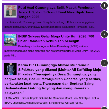
Putri Asal Gunungjaya Belik Masuk Perebutan
Juara 1, 2, dan 3 Grand Final Miss Hijab Jawa
Tengah 2026
beritatimur.id | Pemalang, Jawa Tengah Pemalang – Kabar membanggakan
datang dari Desa Gunungjaya, Kecamatan Belik, Kabupaten Pemalang. Sal...
INSIP Sukses Gelar Moga Unity Run 2026, 700
Pelari Ramaikan Kebun Teh Semugih
Pemalang – Institut Agama Islam Pemalang (INSIP) sukses
menyelenggarakan ajang olahraga dan silaturahmi bertajuk Moga Unity Run 2026
pada Mi...
Ketua BPD Gunungtiga Ahmad Muhtarudin
S.Pd,Atau yang dikenal (Muhtar All Kaff)Siap Maju
Pilkades "Terwujudnya Desa Gunungtiga yang
berjiwa sosial, Peduli, Mewujudkan Generasi yang cerdas,
berkarakter kuat. serta Transparan dan Berdaya Saing
Berlandaskan Gotong Royong dan mengutamakan
pelayanan."
PEMALANG – Sosok Kepala Sekolah MI Mamba'ul Maarif Belik Sekaligus Ketua
BPD Gunungtiga, Ahmad Muhtarudin, S.Pd.(Muhtar All Kaff) resmi...