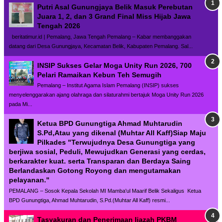
Putri Asal Gunungjaya Belik Masuk Perebutan
Juara 1, 2, dan 3 Grand Final Miss Hijab Jawa
Tengah 2026
beritatimur.id | Pemalang, Jawa Tengah Pemalang – Kabar membanggakan
datang dari Desa Gunungjaya, Kecamatan Belik, Kabupaten Pemalang. Sal...
INSIP Sukses Gelar Moga Unity Run 2026, 700
Pelari Ramaikan Kebun Teh Semugih
Pemalang – Institut Agama Islam Pemalang (INSIP) sukses
menyelenggarakan ajang olahraga dan silaturahmi bertajuk Moga Unity Run 2026
pada Mi...
Ketua BPD Gunungtiga Ahmad Muhtarudin
S.Pd,Atau yang dikenal (Muhtar All Kaff)Siap Maju
Pilkades "Terwujudnya Desa Gunungtiga yang
berjiwa sosial, Peduli, Mewujudkan Generasi yang cerdas,
berkarakter kuat. serta Transparan dan Berdaya Saing
Berlandaskan Gotong Royong dan mengutamakan
pelayanan."
PEMALANG – Sosok Kepala Sekolah MI Mamba'ul Maarif Belik Sekaligus Ketua
BPD Gunungtiga, Ahmad Muhtarudin, S.Pd.(Muhtar All Kaff) resmi...
Tasyakuran dan Penerimaan Ijazah PKBM