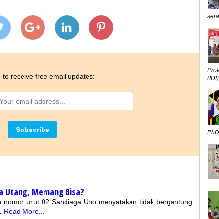
sera
Prof
 to receive free email updates:
(IDI),
PhD,
pa Utang, Memang Bisa?
den nomor urut 02 Sandiaga Uno menyatakan tidak bergantung
…
Read More...