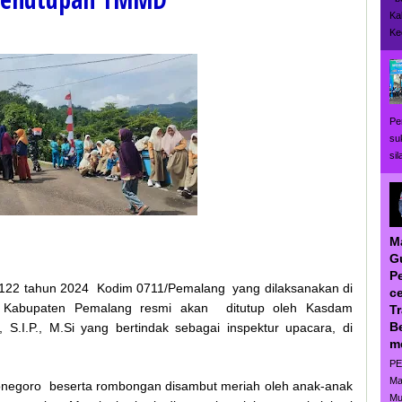
Ka
Ke
Pe
su
si
M
G
P
122 tahun 2024 Kodim 0711/Pemalang yang dilaksanakan di
ce
 Kabupaten Pemalang resmi akan ditutup oleh Kasdam
T
B
 S.I.P., M.Si yang bertindak sebagai inspektur upacara, di
m
PE
Ma
negoro beserta rombongan disambut meriah oleh anak-anak
Mu