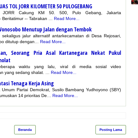
UAS TOL JORR KILOMETER 50 PULOGEBANG
ol JORR Cakung KM 50. 500, Pulo Gebang, Jakarta
 - Beritatimur -- Tabrakan …
Read More...
i Wonosobo Menutup Jalan dengan Tembok
ekaligus jalur alternatif antarkecamatan di Desa Rejosari,
bo ditutup dengan…
Read More...
n, Seorang Pria Asal Kartanegara Nekat Pukul
holat
-Beberapa waktu yang lalu, viral di media sosial video
n yang sedang shalat. …
Read More...
atasi Tenaga Kerja Asing
etua Umum Partai Demokrat, Susilo Bambang Yudhoyono (SBY)
umuskan 14 prioritas De…
Read More...
Beranda
Posting Lama