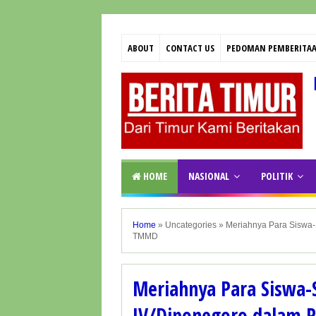
ABOUT
CONTACT US
PEDOMAN PEMBERITAA
HOME
NASIONAL
POLITIK
Home
»
Uncategories
»
Meriahnya Para Siswa
TMMD
Meriahnya Para Siswa
IV/Diponegoro dalam