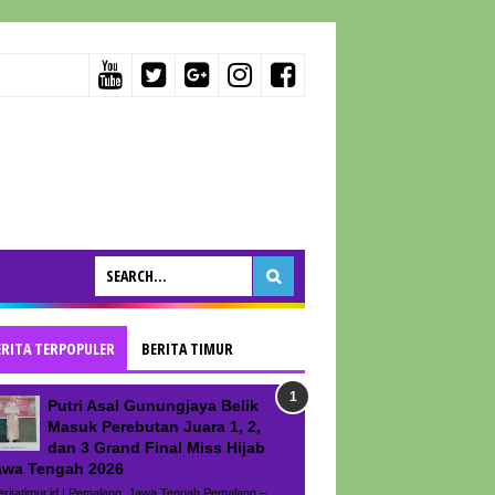
ERITA TERPOPULER
BERITA TIMUR
Putri Asal Gunungjaya Belik
Masuk Perebutan Juara 1, 2,
dan 3 Grand Final Miss Hijab
awa Tengah 2026
ritatimur.id | Pemalang, Jawa Tengah Pemalang –