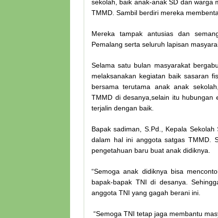
sekolah, baik anak-anak SD dan warga m
TMMD. Sambil berdiri mereka membentangk
Mereka tampak antusias dan seman
Pemalang serta seluruh lapisan masyar
Selama satu bulan masyarakat bergab
melaksanakan kegiatan baik sasaran fi
bersama terutama anak anak sekola
TMMD di desanya,selain itu hubungan e
terjalin dengan baik.
Bapak sadiman, S.Pd., Kepala Sekola
dalam hal ini anggota satgas TMMD. 
pengetahuan baru buat anak didiknya.
“Semoga anak didiknya bisa mencontoh
bapak-bapak TNI di desanya. Sehingga
anggota TNI yang gagah berani ini.
“Semoga TNI tetap jaga membantu masy