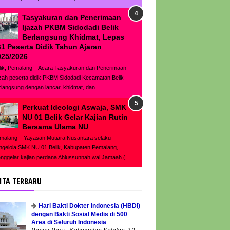
Tasyakuran dan Penerimaan
Ijazah PKBM Sidodadi Belik
Berlangsung Khidmat, Lepas
61 Peserta Didik Tahun Ajaran
025/2026
lik, Pemalang – Acara Tasyakuran dan Penerimaan
azah peserta didik PKBM Sidodadi Kecamatan Belik
rlangsung dengan lancar, khidmat, dan...
Perkuat Ideologi Aswaja, SMK
NU 01 Belik Gelar Kajian Rutin
Bersama Ulama NU
malang – Yayasan Mutiara Nusantara selaku
ngelola SMK NU 01 Belik, Kabupaten Pemalang,
nggelar kajian perdana Ahlussunnah wal Jamaah (...
ITA TERBARU
Hari Bakti Dokter Indonesia (HBDI)
dengan Bakti Sosial Medis di 500
Area di Seluruh Indonesia