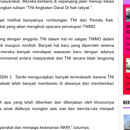
asyarakat, Mereka berbaris di sepanjang jalan menuju lokasi
an tulisan “TNI Angkatan Darat Di hati rakyat.”.
gat melihat banyaknya rombongan TNI dan Pemda Kab.
1
akat yang akan mengikuti upacara penutupan TMMD.
2
Be
ung dengan anggota TNI dalam hal ini satgas TMMD dalam
Ij
sik maupun nonfisik. Banyak hal baru yang diperoleh selama
be
h,mereka banyak mendapat wawasan baru dengan adanya
mosional antara masyarakat dan TNI secara tidak langsung
h SDN 1 Tambi mengucapkan banyak terimakasih karena TNI
Pe
Sebab telah banyak membantu di desanya dan memberikan
pe
me
BER
 apa yang telah diberikan dan dikerjakan oleh khususnya
 anak didiknya mungkin ada niat dan bercita-cita menjadi
arakat dan menjaga keamanan NKRI,” tuturnya.