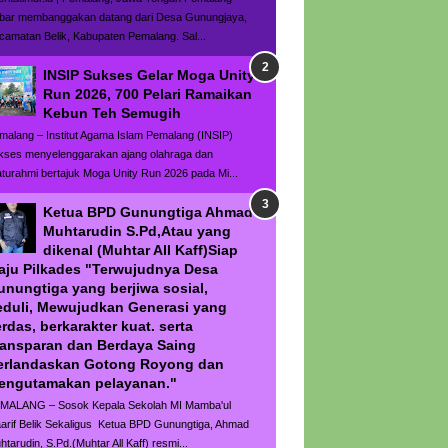
bar membanggakan datang dari Desa Gunungjaya,
camatan Belik, Kabupaten Pemalang. Sal...
INSIP Sukses Gelar Moga Unity
Run 2026, 700 Pelari Ramaikan
Kebun Teh Semugih
malang – Institut Agama Islam Pemalang (INSIP)
kses menyelenggarakan ajang olahraga dan
laturahmi bertajuk Moga Unity Run 2026 pada Mi...
Ketua BPD Gunungtiga Ahmad
Muhtarudin S.Pd,Atau yang
dikenal (Muhtar All Kaff)Siap
aju Pilkades "Terwujudnya Desa
unungtiga yang berjiwa sosial,
eduli, Mewujudkan Generasi yang
rdas, berkarakter kuat. serta
ransparan dan Berdaya Saing
erlandaskan Gotong Royong dan
engutamakan pelayanan."
MALANG – Sosok Kepala Sekolah MI Mamba'ul
arif Belik Sekaligus Ketua BPD Gunungtiga, Ahmad
htarudin, S.Pd.(Muhtar All Kaff) resmi...