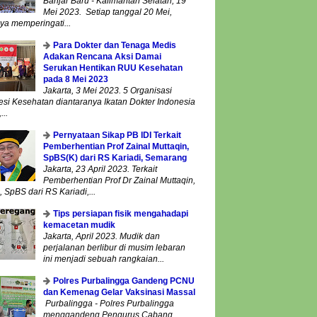
Banjar Baru - Kalimantan Selatan, 19
Mei 2023. Setiap tanggal 20 Mei,
ya memperingati...
Para Dokter dan Tenaga Medis
Adakan Rencana Aksi Damai
Serukan Hentikan RUU Kesehatan
pada 8 Mei 2023
Jakarta, 3 Mei 2023. 5 Organisasi
esi Kesehatan diantaranya Ikatan Dokter Indonesia
...
Pernyataan Sikap PB IDI Terkait
Pemberhentian Prof Zainal Muttaqin,
SpBS(K) dari RS Kariadi, Semarang
Jakarta, 23 April 2023. Terkait
Pemberhentian Prof Dr Zainal Muttaqin,
 SpBS dari RS Kariadi,...
Tips persiapan fisik mengahadapi
kemacetan mudik
Jakarta, April 2023. Mudik dan
perjalanan berlibur di musim lebaran
ini menjadi sebuah rangkaian...
Polres Purbalingga Gandeng PCNU
dan Kemenag Gelar Vaksinasi Massal
Purbalingga - Polres Purbalingga
menggandeng Pengurus Cabang