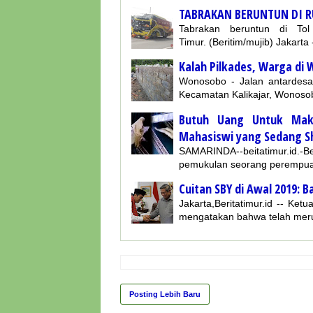
TABRAKAN BERUNTUN DI R
Tabrakan beruntun di T
Timur. (Beritim/mujib) Jakarta
Kalah Pilkades, Warga d
Wonosobo - Jalan antardesa s
Kecamatan Kalikajar, Wonoso
Butuh Uang Untuk Maka
Mahasiswi yang Sedang S
SAMARINDA--beitatimur.id.
pemukulan seorang perempua
Cuitan SBY di Awal 2019: B
Jakarta,Beritatimur.id -- K
mengatakan bahwa telah mer
Posting Lebih Baru