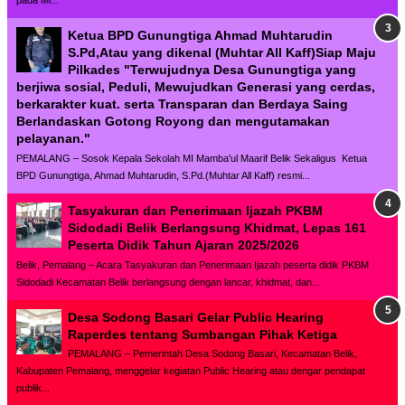
pada Mi...
Ketua BPD Gunungtiga Ahmad Muhtarudin
S.Pd,Atau yang dikenal (Muhtar All Kaff)Siap Maju
Pilkades "Terwujudnya Desa Gunungtiga yang
berjiwa sosial, Peduli, Mewujudkan Generasi yang cerdas,
berkarakter kuat. serta Transparan dan Berdaya Saing
Berlandaskan Gotong Royong dan mengutamakan
pelayanan."
PEMALANG – Sosok Kepala Sekolah MI Mamba'ul Maarif Belik Sekaligus Ketua
BPD Gunungtiga, Ahmad Muhtarudin, S.Pd.(Muhtar All Kaff) resmi...
Tasyakuran dan Penerimaan Ijazah PKBM
Sidodadi Belik Berlangsung Khidmat, Lepas 161
Peserta Didik Tahun Ajaran 2025/2026
Belik, Pemalang – Acara Tasyakuran dan Penerimaan Ijazah peserta didik PKBM
Sidodadi Kecamatan Belik berlangsung dengan lancar, khidmat, dan...
Desa Sodong Basari Gelar Public Hearing
Raperdes tentang Sumbangan Pihak Ketiga
PEMALANG – Pemerintah Desa Sodong Basari, Kecamatan Belik,
Kabupaten Pemalang, menggelar kegiatan Public Hearing atau dengar pendapat
publik...