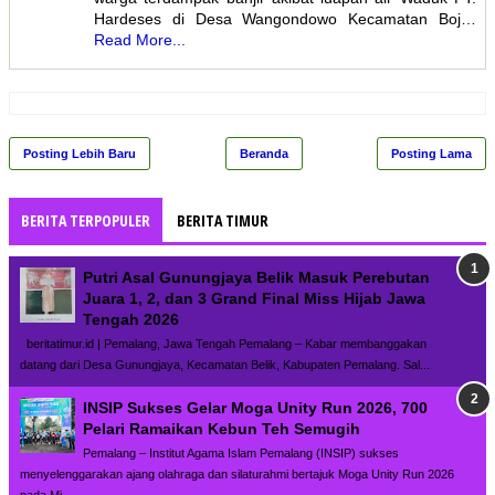
Hardeses di Desa Wangondowo Kecamatan Boj…
Read More...
Posting Lebih Baru
Beranda
Posting Lama
BERITA TERPOPULER
BERITA TIMUR
Putri Asal Gunungjaya Belik Masuk Perebutan
Juara 1, 2, dan 3 Grand Final Miss Hijab Jawa
Tengah 2026
beritatimur.id | Pemalang, Jawa Tengah Pemalang – Kabar membanggakan
datang dari Desa Gunungjaya, Kecamatan Belik, Kabupaten Pemalang. Sal...
INSIP Sukses Gelar Moga Unity Run 2026, 700
Pelari Ramaikan Kebun Teh Semugih
Pemalang – Institut Agama Islam Pemalang (INSIP) sukses
menyelenggarakan ajang olahraga dan silaturahmi bertajuk Moga Unity Run 2026