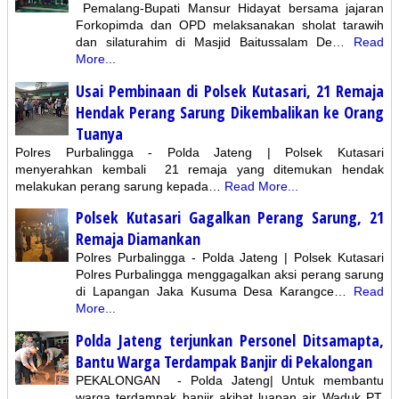
Pemalang-Bupati Mansur Hidayat bersama jajaran
Forkopimda dan OPD melaksanakan sholat tarawih
dan silaturahim di Masjid Baitussalam De…
Read
More...
Usai Pembinaan di Polsek Kutasari, 21 Remaja
Hendak Perang Sarung Dikembalikan ke Orang
Tuanya
Polres Purbalingga - Polda Jateng | Polsek Kutasari
menyerahkan kembali 21 remaja yang ditemukan hendak
melakukan perang sarung kepada…
Read More...
Polsek Kutasari Gagalkan Perang Sarung, 21
Remaja Diamankan
Polres Purbalingga - Polda Jateng | Polsek Kutasari
Polres Purbalingga menggagalkan aksi perang sarung
di Lapangan Jaka Kusuma Desa Karangce…
Read
More...
Polda Jateng terjunkan Personel Ditsamapta,
Bantu Warga Terdampak Banjir di Pekalongan
PEKALONGAN - Polda Jateng| Untuk membantu
warga terdampak banjir akibat luapan air Waduk PT.