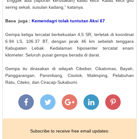
"Enggak ada (laporan kerusakan) kalau kecil. Kalau kecil gitu
sering sekali, susulan kadang," katanya.
Baca juga :
Kemendagri tolak tuntutan Aksi 67
Gempa ketiga tercatat berkekuatan 4,5 SR, terletak di koordinat
6.94 LS, 106.37 BT, dengan jarak 46 km sebelah tenggara
Kabupaten Lebak. Kedalaman hiposenter tercatat enam
kilometer. Seluruh pusat gempa berada di darat.
Gempa itu dirasakan di wilayah Cibeber, Cikatomas, Bayah,
Panggarangan, Panimbang, Cisolok, Malimping, Pelabuhan
Ratu, Citeko, dan Ciracap-Sukabumi.
Subscribe to receive free email updates: