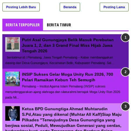
Posting Lebih Baru
Beranda
Posting Lama
BERITA TERPOPULER
BERITA TIMUR
Putri Asal Gunungjaya Belik Masuk Perebutan
Juara 1, 2, dan 3 Grand Final Miss Hijab Jawa
Tengah 2026
beritatimur.id | Pemalang, Jawa Tengah Pemalang – Kabar membanggakan
datang dari Desa Gunungjaya, Kecamatan Belik, Kabupaten Pemalang. Sal...
INSIP Sukses Gelar Moga Unity Run 2026, 700
Pelari Ramaikan Kebun Teh Semugih
Pemalang – Institut Agama Islam Pemalang (INSIP) sukses
menyelenggarakan ajang olahraga dan silaturahmi bertajuk Moga Unity Run 2026
pada Mi...
Ketua BPD Gunungtiga Ahmad Muhtarudin
S.Pd,Atau yang dikenal (Muhtar All Kaff)Siap Maju
Pilkades "Terwujudnya Desa Gunungtiga yang
berjiwa sosial, Peduli, Mewujudkan Generasi yang cerdas,
berkarakter kuat. serta Transparan dan Berdaya Saing