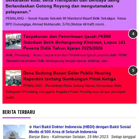
Berlandaskan Gotong Royong dan mengutamakan
pelayanan."
PEMALANG – Sosok Kepala Sekolah MI Mamba'ul Maarif Belik Sekaligus Ketua
BPD Gunungtiga, Ahmad Muhtarudin, S.Pd.(Muhtar All Kaff) resmi...
Tasyakuran dan Penerimaan Ijazah PKBM
Sidodadi Belik Berlangsung Khidmat, Lepas 161
Peserta Didik Tahun Ajaran 2025/2026
Belik, Pemalang – Acara Tasyakuran dan Penerimaan Ijazah peserta didik PKBM
Sidodadi Kecamatan Belik berlangsung dengan lancar, khidmat, dan...
Desa Sodong Basari Gelar Public Hearing
Raperdes tentang Sumbangan Pihak Ketiga
PEMALANG – Pemerintah Desa Sodong Basari, Kecamatan Belik,
Kabupaten Pemalang, menggelar kegiatan Public Hearing atau dengar pendapat
publik...
BERITA TERBARU
Hari Bakti Dokter Indonesia (HBDI) dengan Bakti Sosial
Medis di 500 Area di Seluruh Indonesia
Banjar Baru - Kalimantan Selatan, 19 Mei 2023. Setiap tanggal