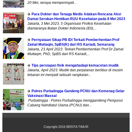
20 Mei, seraya memperingati...
Para Dokter dan Tenaga Medis Adakan Rencana Aksi
Damai Serukan Hentikan RUU Kesehatan pada 8 Mei 2023
Jakarta, 3 Mei 2023. 5 Organisasi Profesi Kesehatan
diantaranya Ikatan Dokter Indonesia (IDI),...
Pernyataan Sikap PB IDI Terkait Pemberhentian Prof
Zainal Muttaqin, SpBS(K) dari RS Kariadi, Semarang
Jakarta, 23 April 2023. Terkait Pemberhentian Prof Dr Zainal
Muttaqin, PhD, SpBS dari RS Kariadi,...
Tips persiapan fisik mengahadapi kemacetan mudik
Jakarta, April 2023. Mudik dan perjalanan berlibur di musim
lebaran ini menjadi sebuah rangkaian...
Polres Purbalingga Gandeng PCNU dan Kemenag Gelar
Vaksinasi Massal
Purbalingga - Polres Purbalingga menggandeng Pengurus
Cabang Nahdlatul Ulama (PCNU) dan...
Copyright 2016
BERITA TIMUR